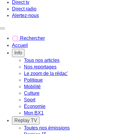
Direct tv
Direct radio
Alertez-nous
Déclencher le menu
Rechercher
Accueil
Info
Tous nos articles
Nos reportages
Le zoom de la rédac'
Politique
Mobilité
Culture
Sport
Économie
Mon BX1
Replay TV
Toutes nos émissions