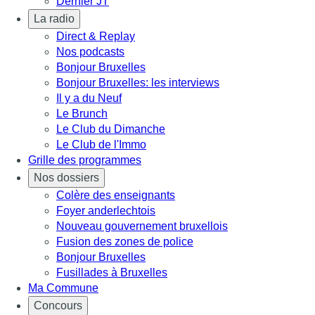
Dernier JT
La radio
Direct & Replay
Nos podcasts
Bonjour Bruxelles
Bonjour Bruxelles: les interviews
Il y a du Neuf
Le Brunch
Le Club du Dimanche
Le Club de l'Immo
Grille des programmes
Nos dossiers
Colère des enseignants
Foyer anderlechtois
Nouveau gouvernement bruxellois
Fusion des zones de police
Bonjour Bruxelles
Fusillades à Bruxelles
Ma Commune
Concours