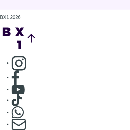
BX1 2026
Back to top
Consulter page Instagram
Consulter page Facebook
Consulter Youtube
Consulter TikTok
Nous rejoindre sur Whatsapp
S'abonner à notre newsletter