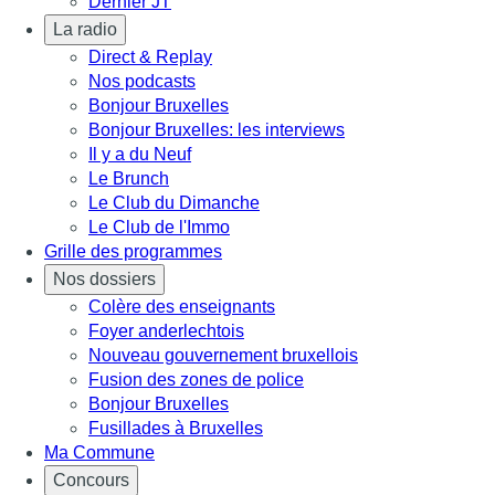
Dernier JT
La radio
Direct & Replay
Nos podcasts
Bonjour Bruxelles
Bonjour Bruxelles: les interviews
Il y a du Neuf
Le Brunch
Le Club du Dimanche
Le Club de l'Immo
Grille des programmes
Nos dossiers
Colère des enseignants
Foyer anderlechtois
Nouveau gouvernement bruxellois
Fusion des zones de police
Bonjour Bruxelles
Fusillades à Bruxelles
Ma Commune
Concours