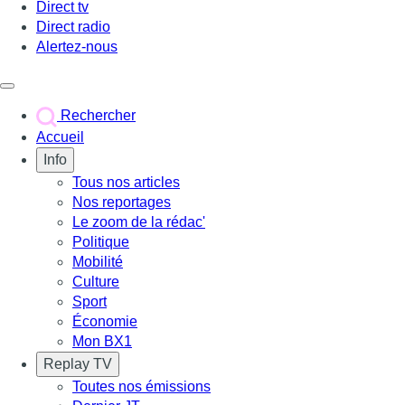
Direct tv
Direct radio
Alertez-nous
Déclencher le menu
Rechercher
Accueil
Info
Tous nos articles
Nos reportages
Le zoom de la rédac'
Politique
Mobilité
Culture
Sport
Économie
Mon BX1
Replay TV
Toutes nos émissions