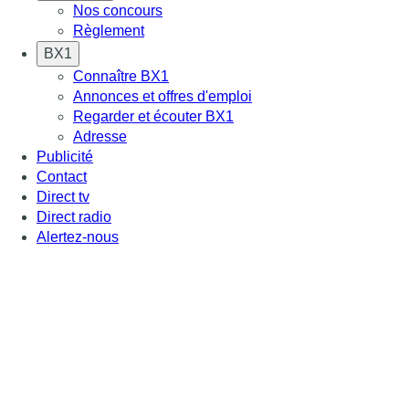
Nos concours
Règlement
BX1
Connaître BX1
Annonces et offres d'emploi
Regarder et écouter BX1
Adresse
Publicité
Contact
Direct tv
Direct radio
Alertez-nous