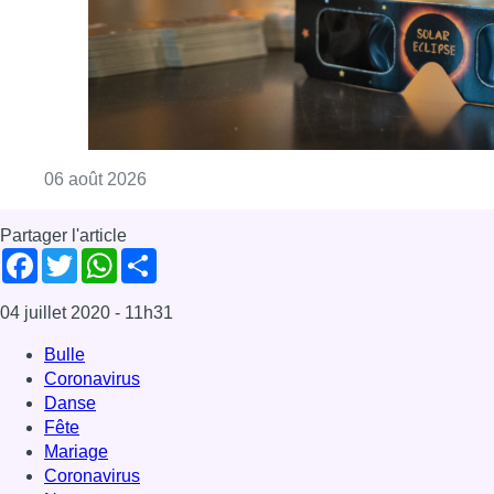
Consulter l'article "Éclipse solaire du 12 ao
06 août 2026
Partager l'article
Facebook
Twitter
WhatsApp
Share
04 juillet 2020
- 11h31
Bulle
Coronavirus
Danse
Fête
Mariage
Coronavirus