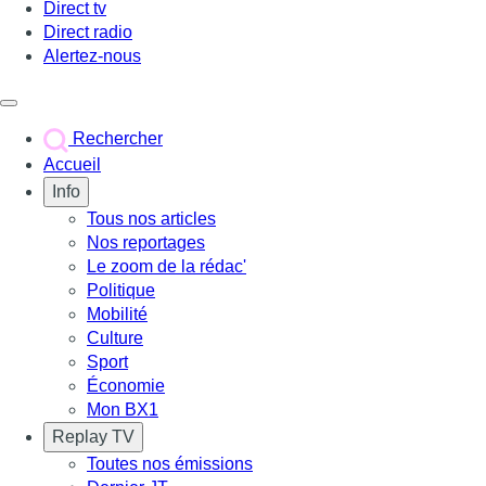
Direct tv
Direct radio
Alertez-nous
Déclencher le menu
Rechercher
Accueil
Info
Tous nos articles
Nos reportages
Le zoom de la rédac'
Politique
Mobilité
Culture
Sport
Économie
Mon BX1
Replay TV
Toutes nos émissions