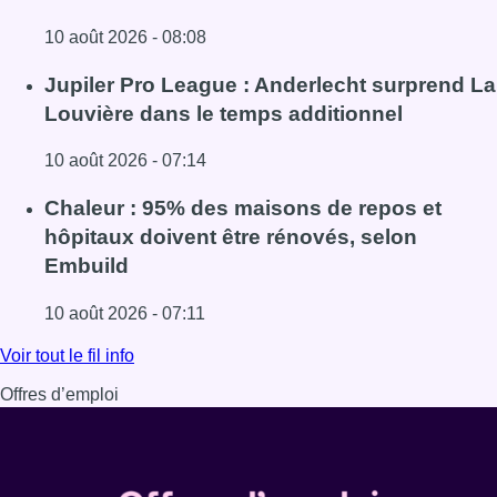
10 août 2026 - 08:08
Lire l'article Météo : fraîcheur à la mer et chaleur ailleurs,
Jupiler Pro League : Anderlecht surprend La
Louvière dans le temps additionnel
10 août 2026 - 07:14
Lire l'article Jupiler Pro League : Anderlecht surprend La
Chaleur : 95% des maisons de repos et
hôpitaux doivent être rénovés, selon
Embuild
10 août 2026 - 07:11
Lire l'article Chaleur : 95% des maisons de repos et hôpi
Voir tout le fil info
Offres d’emploi