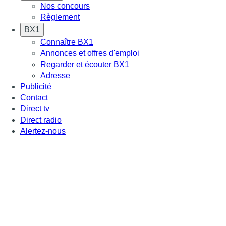
Nos concours
Règlement
BX1
Connaître BX1
Annonces et offres d'emploi
Regarder et écouter BX1
Adresse
Publicité
Contact
Direct tv
Direct radio
Alertez-nous