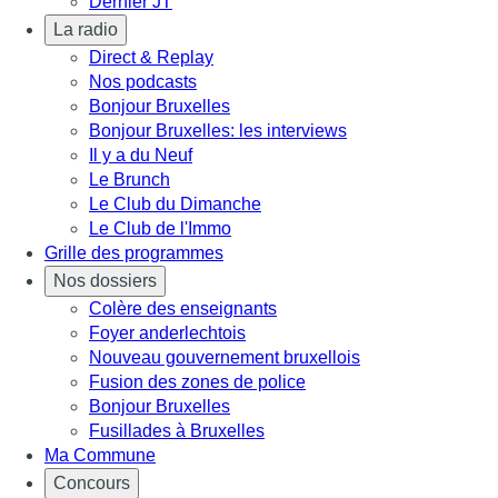
Dernier JT
La radio
Direct & Replay
Nos podcasts
Bonjour Bruxelles
Bonjour Bruxelles: les interviews
Il y a du Neuf
Le Brunch
Le Club du Dimanche
Le Club de l'Immo
Grille des programmes
Nos dossiers
Colère des enseignants
Foyer anderlechtois
Nouveau gouvernement bruxellois
Fusion des zones de police
Bonjour Bruxelles
Fusillades à Bruxelles
Ma Commune
Concours