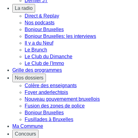
Dernier JT
La radio
Direct & Replay
Nos podcasts
Bonjour Bruxelles
Bonjour Bruxelles: les interviews
Il y a du Neuf
Le Brunch
Le Club du Dimanche
Le Club de l'Immo
Grille des programmes
Nos dossiers
Colère des enseignants
Foyer anderlechtois
Nouveau gouvernement bruxellois
Fusion des zones de police
Bonjour Bruxelles
Fusillades à Bruxelles
Ma Commune
Concours