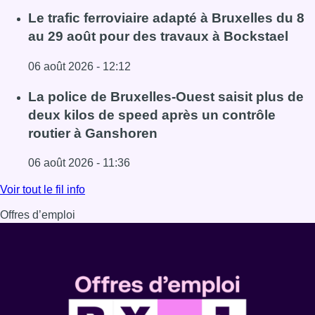
Lire l'article Éclipse solaire du 12 août : comment reconna
Le trafic ferroviaire adapté à Bruxelles du 8
au 29 août pour des travaux à Bockstael
06 août 2026 - 12:12
Lire l'article Le trafic ferroviaire adapté à Bruxelles du 8
La police de Bruxelles-Ouest saisit plus de
deux kilos de speed après un contrôle
routier à Ganshoren
06 août 2026 - 11:36
Lire l'article La police de Bruxelles-Ouest saisit plus de
Voir tout le fil info
Offres d’emploi