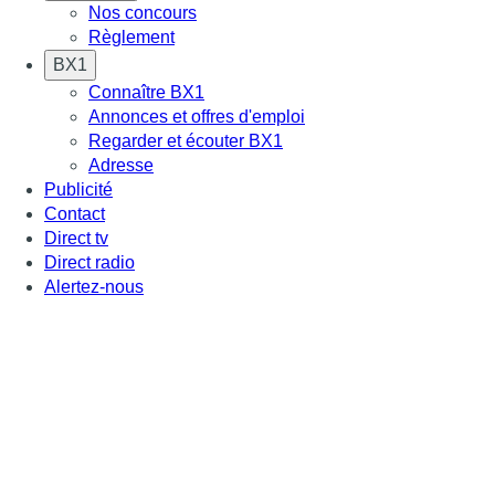
Nos concours
Règlement
BX1
Connaître BX1
Annonces et offres d'emploi
Regarder et écouter BX1
Adresse
Publicité
Contact
Direct tv
Direct radio
Alertez-nous