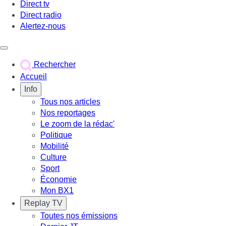
Direct tv
Direct radio
Alertez-nous
Déclencher le menu
Rechercher
Accueil
Info
Tous nos articles
Nos reportages
Le zoom de la rédac'
Politique
Mobilité
Culture
Sport
Économie
Mon BX1
Replay TV
Toutes nos émissions