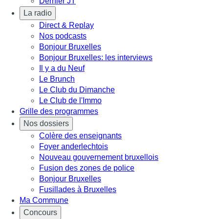
Dernier JT
La radio
Direct & Replay
Nos podcasts
Bonjour Bruxelles
Bonjour Bruxelles: les interviews
Il y a du Neuf
Le Brunch
Le Club du Dimanche
Le Club de l'Immo
Grille des programmes
Nos dossiers
Colère des enseignants
Foyer anderlechtois
Nouveau gouvernement bruxellois
Fusion des zones de police
Bonjour Bruxelles
Fusillades à Bruxelles
Ma Commune
Concours