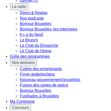
Dernier JT
La radio
Direct & Replay
Nos podcasts
Bonjour Bruxelles
Bonjour Bruxelles: les interviews
Il y a du Neuf
Le Brunch
Le Club du Dimanche
Le Club de l'Immo
Grille des programmes
Nos dossiers
Colère des enseignants
Foyer anderlechtois
Nouveau gouvernement bruxellois
Fusion des zones de police
Bonjour Bruxelles
Fusillades à Bruxelles
Ma Commune
Concours