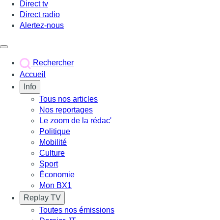
Direct tv
Direct radio
Alertez-nous
Déclencher le menu
Rechercher
Accueil
Info
Tous nos articles
Nos reportages
Le zoom de la rédac'
Politique
Mobilité
Culture
Sport
Économie
Mon BX1
Replay TV
Toutes nos émissions