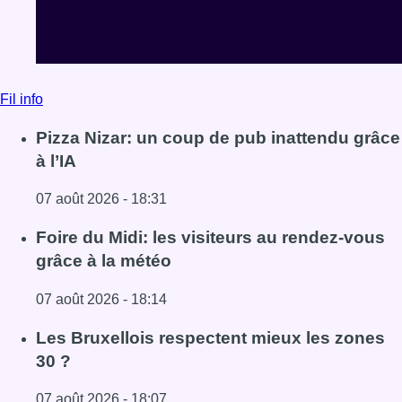
Fil info
Pizza Nizar: un coup de pub inattendu grâce
à l’IA
07 août 2026 - 18:31
Lire l'article Pizza Nizar: un coup de pub inattendu grâce à
Foire du Midi: les visiteurs au rendez-vous
grâce à la météo
07 août 2026 - 18:14
Lire l'article Foire du Midi: les visiteurs au rendez-vous g
Les Bruxellois respectent mieux les zones
30 ?
07 août 2026 - 18:07