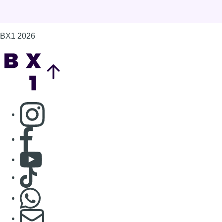
BX1 2026
Back to top
Consulter page Instagram
Consulter page Facebook
Consulter Youtube
Consulter TikTok
Nous rejoindre sur Whatsapp
S'abonner à notre newsletter