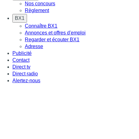
Nos concours
Règlement
BX1
Connaître BX1
Annonces et offres d'emploi
Regarder et écouter BX1
Adresse
Publicité
Contact
Direct tv
Direct radio
Alertez-nous