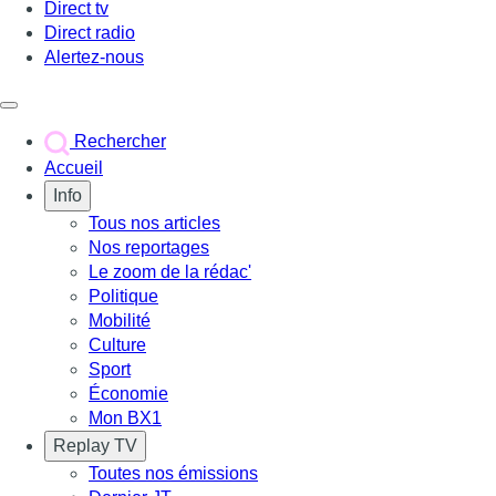
Direct tv
Direct radio
Alertez-nous
Déclencher le menu
Rechercher
Accueil
Info
Tous nos articles
Nos reportages
Le zoom de la rédac'
Politique
Mobilité
Culture
Sport
Économie
Mon BX1
Replay TV
Toutes nos émissions