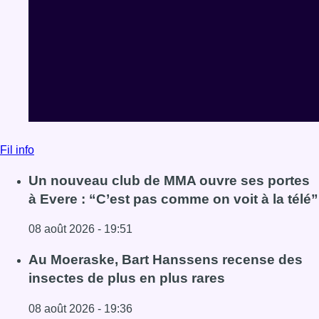
Fil info
Un nouveau club de MMA ouvre ses portes
à Evere : “C’est pas comme on voit à la télé”
08 août 2026 - 19:51
Lire l'article Un nouveau club de MMA ouvre ses portes à E
Au Moeraske, Bart Hanssens recense des
insectes de plus en plus rares
08 août 2026 - 19:36