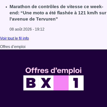
Lire l'article Au Moeraske, Bart Hanssens recense des ins
Marathon de contrôles de vitesse ce week-
end: “Une moto a été flashée à 121 km/h sur
l’avenue de Tervuren”
08 août 2026 - 19:12
Lire l'article Marathon de contrôles de vitesse ce week-e
Voir tout le fil info
Offres d’emploi