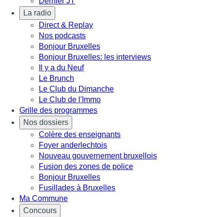
Dernier JT
La radio
Direct & Replay
Nos podcasts
Bonjour Bruxelles
Bonjour Bruxelles: les interviews
Il y a du Neuf
Le Brunch
Le Club du Dimanche
Le Club de l'Immo
Grille des programmes
Nos dossiers
Colère des enseignants
Foyer anderlechtois
Nouveau gouvernement bruxellois
Fusion des zones de police
Bonjour Bruxelles
Fusillades à Bruxelles
Ma Commune
Concours