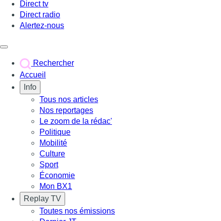
Direct tv
Direct radio
Alertez-nous
Déclencher le menu
Rechercher
Accueil
Info
Tous nos articles
Nos reportages
Le zoom de la rédac'
Politique
Mobilité
Culture
Sport
Économie
Mon BX1
Replay TV
Toutes nos émissions