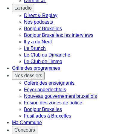
Dernier JT
La radio
Direct & Replay
Nos podcasts
Bonjour Bruxelles
Bonjour Bruxelles: les interviews
Il y a du Neuf
Le Brunch
Le Club du Dimanche
Le Club de l'Immo
Grille des programmes
Nos dossiers
Colère des enseignants
Foyer anderlechtois
Nouveau gouvernement bruxellois
Fusion des zones de police
Bonjour Bruxelles
Fusillades à Bruxelles
Ma Commune
Concours