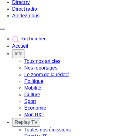
Direct tv
Direct radio
Alertez-nous
Déclencher le menu
Rechercher
Accueil
Info
Tous nos articles
Nos reportages
Le zoom de la rédac'
Politique
Mobilité
Culture
Sport
Économie
Mon BX1
Replay TV
Toutes nos émissions