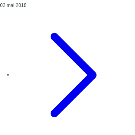
Consulter l'article "Des boîtes en inox pour éviter 
02 mai 2018
Page précédente