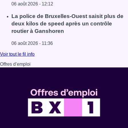
06 août 2026 - 12:12
Lire l'article Le trafic ferroviaire adapté à Bruxelles du 8
La police de Bruxelles-Ouest saisit plus de
deux kilos de speed après un contrôle
routier à Ganshoren
06 août 2026 - 11:36
Lire l'article La police de Bruxelles-Ouest saisit plus de
Voir tout le fil info
Offres d’emploi