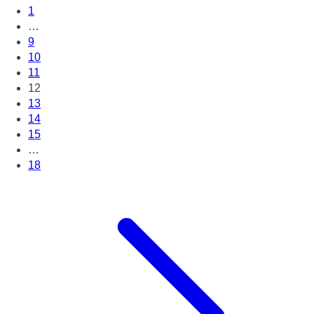
1
…
9
10
11
12
13
14
15
…
18
Page suivante