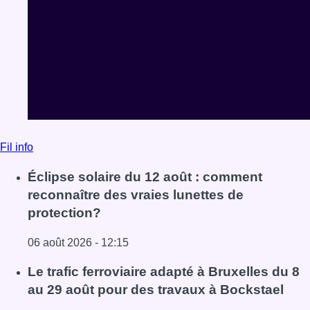
Fil info
Éclipse solaire du 12 août : comment
reconnaître des vraies lunettes de
protection?
06 août 2026 - 12:15
Lire l'article Éclipse solaire du 12 août : comment reconna
Le trafic ferroviaire adapté à Bruxelles du 8
au 29 août pour des travaux à Bockstael