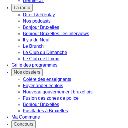
Dernier JT
La radio
Direct & Replay
Nos podcasts
Bonjour Bruxelles
Bonjour Bruxelles: les interviews
Il y a du Neuf
Le Brunch
Le Club du Dimanche
Le Club de l'Immo
Grille des programmes
Nos dossiers
Colère des enseignants
Foyer anderlechtois
Nouveau gouvernement bruxellois
Fusion des zones de police
Bonjour Bruxelles
Fusillades à Bruxelles
Ma Commune
Concours