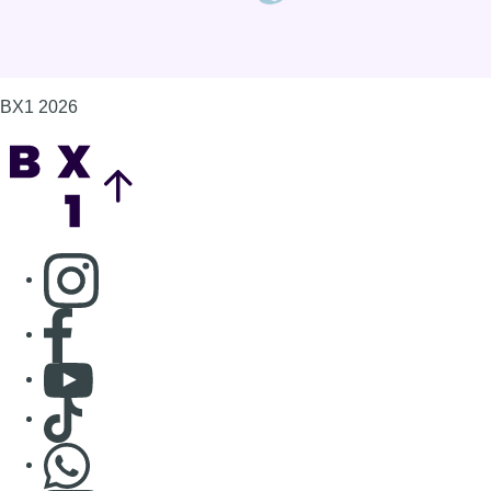
BX1 2026
Back to top
Consulter page Instagram
Consulter page Facebook
Consulter Youtube
Consulter TikTok
Nous rejoindre sur Whatsapp