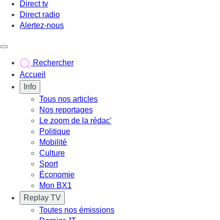
Direct tv
Direct radio
Alertez-nous
Déclencher le menu
Rechercher
Accueil
Info
Tous nos articles
Nos reportages
Le zoom de la rédac'
Politique
Mobilité
Culture
Sport
Économie
Mon BX1
Replay TV
Toutes nos émissions