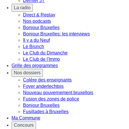
Dernier JT
La radio
Direct & Replay
Nos podcasts
Bonjour Bruxelles
Bonjour Bruxelles: les interviews
Il y a du Neuf
Le Brunch
Le Club du Dimanche
Le Club de l'Immo
Grille des programmes
Nos dossiers
Colère des enseignants
Foyer anderlechtois
Nouveau gouvernement bruxellois
Fusion des zones de police
Bonjour Bruxelles
Fusillades à Bruxelles
Ma Commune
Concours