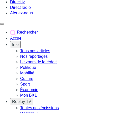
Direct tv
Direct radio
Alertez-nous
Déclencher le menu
Rechercher
Accueil
Info
Tous nos articles
Nos reportages
Le zoom de la rédac'
Politique
Mobilité
Culture
Sport
Économie
Mon BX1
Replay TV
Toutes nos émissions