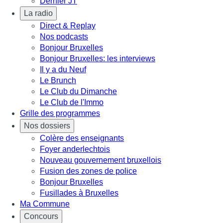
Dernier JT
La radio
Direct & Replay
Nos podcasts
Bonjour Bruxelles
Bonjour Bruxelles: les interviews
Il y a du Neuf
Le Brunch
Le Club du Dimanche
Le Club de l'Immo
Grille des programmes
Nos dossiers
Colère des enseignants
Foyer anderlechtois
Nouveau gouvernement bruxellois
Fusion des zones de police
Bonjour Bruxelles
Fusillades à Bruxelles
Ma Commune
Concours