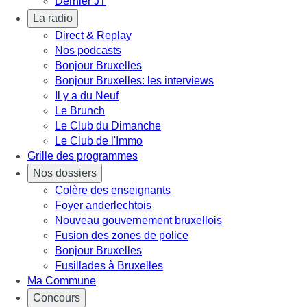
Dernier JT
La radio
Direct & Replay
Nos podcasts
Bonjour Bruxelles
Bonjour Bruxelles: les interviews
Il y a du Neuf
Le Brunch
Le Club du Dimanche
Le Club de l'Immo
Grille des programmes
Nos dossiers
Colère des enseignants
Foyer anderlechtois
Nouveau gouvernement bruxellois
Fusion des zones de police
Bonjour Bruxelles
Fusillades à Bruxelles
Ma Commune
Concours