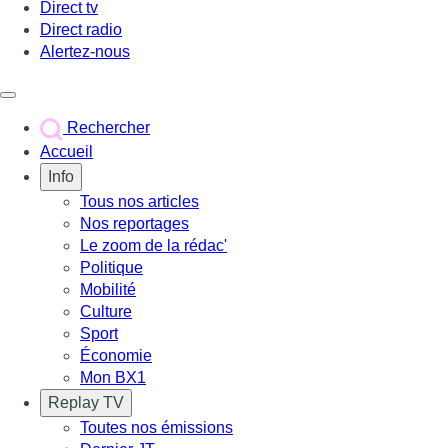
Direct tv
Direct radio
Alertez-nous
Déclencher le menu
Rechercher
Accueil
Info
Tous nos articles
Nos reportages
Le zoom de la rédac'
Politique
Mobilité
Culture
Sport
Économie
Mon BX1
Replay TV
Toutes nos émissions