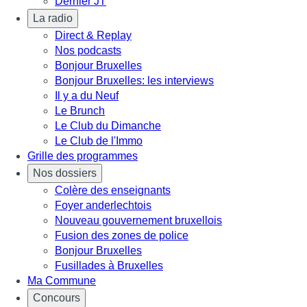
Dernier JT
La radio
Direct & Replay
Nos podcasts
Bonjour Bruxelles
Bonjour Bruxelles: les interviews
Il y a du Neuf
Le Brunch
Le Club du Dimanche
Le Club de l'Immo
Grille des programmes
Nos dossiers
Colère des enseignants
Foyer anderlechtois
Nouveau gouvernement bruxellois
Fusion des zones de police
Bonjour Bruxelles
Fusillades à Bruxelles
Ma Commune
Concours