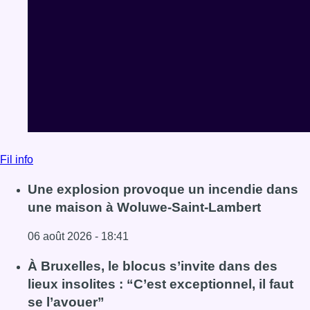
Fil info
Une explosion provoque un incendie dans
une maison à Woluwe-Saint-Lambert
06 août 2026 - 18:41
Lire l'article Une explosion provoque un incendie dans 
À Bruxelles, le blocus s’invite dans des
lieux insolites : “C’est exceptionnel, il faut
se l’avouer”