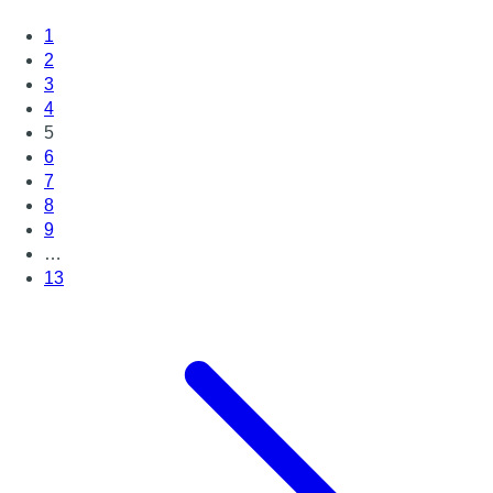
1
2
3
4
5
6
7
8
9
…
13
Page suivante