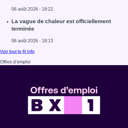
06 août 2026 - 18:22
Lire l'article À Bruxelles, le blocus s’invite dans des lieux i
La vague de chaleur est officiellement
terminée
06 août 2026 - 18:13
Lire l'article La vague de chaleur est officiellement termin
Voir tout le fil info
Offres d’emploi