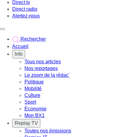
Direct tv
Direct radio
Alertez-nous
Déclencher le menu
Rechercher
Accueil
Info
Tous nos articles
Nos reportages
Le zoom de la rédac'
Politique
Mobilité
Culture
Sport
Économie
Mon BX1
Replay TV
Toutes nos émissions