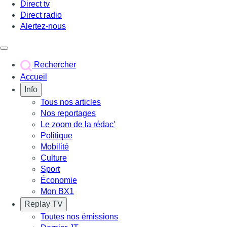
Direct tv
Direct radio
Alertez-nous
Déclencher le menu
Rechercher
Accueil
Info
Tous nos articles
Nos reportages
Le zoom de la rédac'
Politique
Mobilité
Culture
Sport
Économie
Mon BX1
Replay TV
Toutes nos émissions