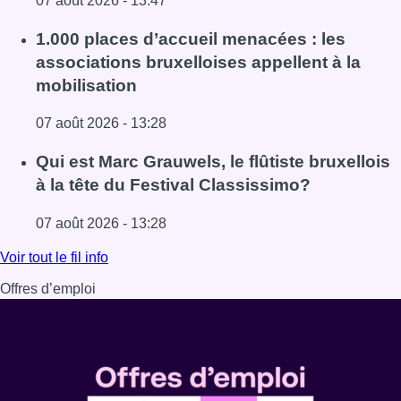
07 août 2026 - 13:47
Lire l'article “La tactique doit être claire, c’est le plus 
1.000 places d’accueil menacées : les
associations bruxelloises appellent à la
mobilisation
07 août 2026 - 13:28
Lire l'article 1.000 places d’accueil menacées : les associ
Qui est Marc Grauwels, le flûtiste bruxellois
à la tête du Festival Classissimo?
07 août 2026 - 13:28
Lire l'article Qui est Marc Grauwels, le flûtiste bruxellois 
Voir tout le fil info
Offres d’emploi