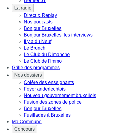
Dernier JT
La radio
Direct & Replay
Nos podcasts
Bonjour Bruxelles
Bonjour Bruxelles: les interviews
Il y a du Neuf
Le Brunch
Le Club du Dimanche
Le Club de l'Immo
Grille des programmes
Nos dossiers
Colère des enseignants
Foyer anderlechtois
Nouveau gouvernement bruxellois
Fusion des zones de police
Bonjour Bruxelles
Fusillades à Bruxelles
Ma Commune
Concours