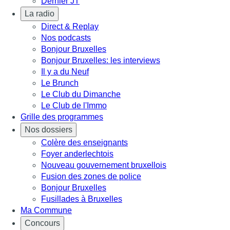
Dernier JT
La radio
Direct & Replay
Nos podcasts
Bonjour Bruxelles
Bonjour Bruxelles: les interviews
Il y a du Neuf
Le Brunch
Le Club du Dimanche
Le Club de l'Immo
Grille des programmes
Nos dossiers
Colère des enseignants
Foyer anderlechtois
Nouveau gouvernement bruxellois
Fusion des zones de police
Bonjour Bruxelles
Fusillades à Bruxelles
Ma Commune
Concours