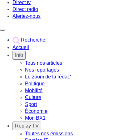
Direct tv
Direct radio
Alertez-nous
Déclencher le menu
Rechercher
Accueil
Info
Tous nos articles
Nos reportages
Le zoom de la rédac'
Politique
Mobilité
Culture
Sport
Économie
Mon BX1
Replay TV
Toutes nos émissions