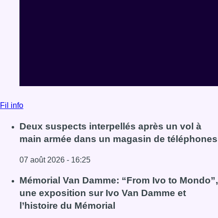
Fil info
Deux suspects interpellés après un vol à
main armée dans un magasin de téléphones
07 août 2026 - 16:25
Lire l'article Deux suspects interpellés après un vol à 
Mémorial Van Damme: “From Ivo to Mondo”,
une exposition sur Ivo Van Damme et
l’histoire du Mémorial