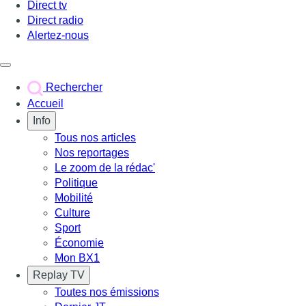
Direct tv
Direct radio
Alertez-nous
Déclencher le menu
Rechercher
Accueil
Info
Tous nos articles
Nos reportages
Le zoom de la rédac'
Politique
Mobilité
Culture
Sport
Économie
Mon BX1
Replay TV
Toutes nos émissions