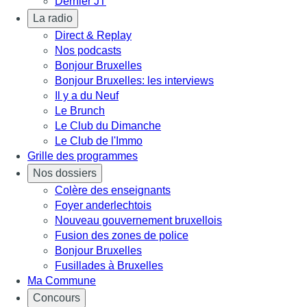
Dernier JT
La radio
Direct & Replay
Nos podcasts
Bonjour Bruxelles
Bonjour Bruxelles: les interviews
Il y a du Neuf
Le Brunch
Le Club du Dimanche
Le Club de l'Immo
Grille des programmes
Nos dossiers
Colère des enseignants
Foyer anderlechtois
Nouveau gouvernement bruxellois
Fusion des zones de police
Bonjour Bruxelles
Fusillades à Bruxelles
Ma Commune
Concours