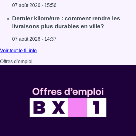
07 août 2026 - 15:56
Lire l'article Mémorial Van Damme: “From Ivo to Mondo”, 
Dernier kilomètre : comment rendre les
livraisons plus durables en ville?
07 août 2026 - 14:37
Lire l'article Dernier kilomètre : comment rendre les livrai
Voir tout le fil info
Offres d’emploi