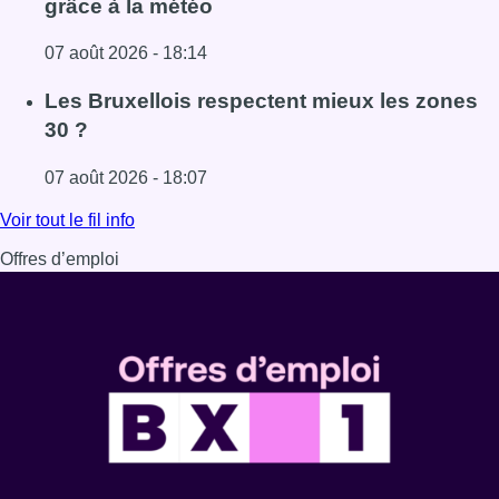
grâce à la météo
07 août 2026 - 18:14
Lire l'article Foire du Midi: les visiteurs au rendez-vous g
Les Bruxellois respectent mieux les zones
30 ?
07 août 2026 - 18:07
Lire l'article Les Bruxellois respectent mieux les zones 30
Voir tout le fil info
Offres d’emploi