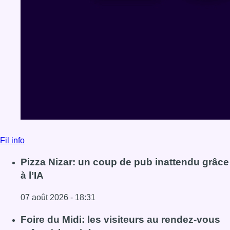
Fil info
Pizza Nizar: un coup de pub inattendu grâce
à l’IA
07 août 2026 - 18:31
Lire l'article Pizza Nizar: un coup de pub inattendu grâce à
Foire du Midi: les visiteurs au rendez-vous