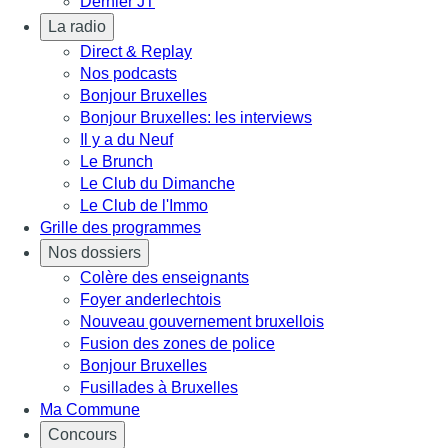
Dernier JT
La radio
Direct & Replay
Nos podcasts
Bonjour Bruxelles
Bonjour Bruxelles: les interviews
Il y a du Neuf
Le Brunch
Le Club du Dimanche
Le Club de l'Immo
Grille des programmes
Nos dossiers
Colère des enseignants
Foyer anderlechtois
Nouveau gouvernement bruxellois
Fusion des zones de police
Bonjour Bruxelles
Fusillades à Bruxelles
Ma Commune
Concours