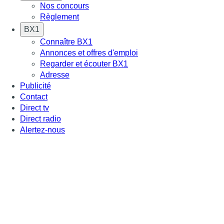
Nos concours
Règlement
BX1
Connaître BX1
Annonces et offres d'emploi
Regarder et écouter BX1
Adresse
Publicité
Contact
Direct tv
Direct radio
Alertez-nous