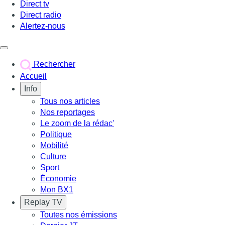
Direct tv
Direct radio
Alertez-nous
Déclencher le menu
Rechercher
Accueil
Info
Tous nos articles
Nos reportages
Le zoom de la rédac'
Politique
Mobilité
Culture
Sport
Économie
Mon BX1
Replay TV
Toutes nos émissions