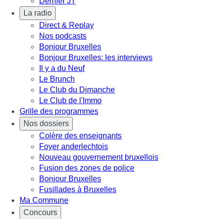
Dernier JT
La radio
Direct & Replay
Nos podcasts
Bonjour Bruxelles
Bonjour Bruxelles: les interviews
Il y a du Neuf
Le Brunch
Le Club du Dimanche
Le Club de l'Immo
Grille des programmes
Nos dossiers
Colère des enseignants
Foyer anderlechtois
Nouveau gouvernement bruxellois
Fusion des zones de police
Bonjour Bruxelles
Fusillades à Bruxelles
Ma Commune
Concours