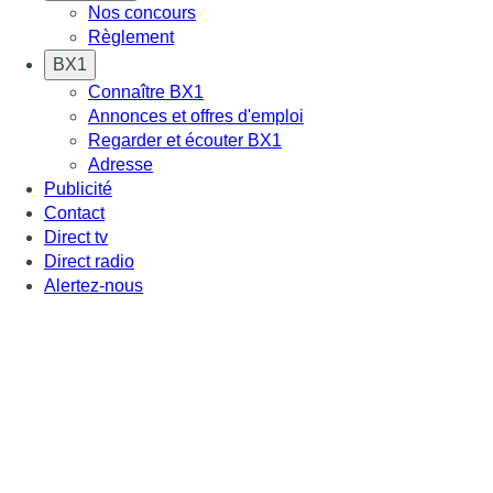
Nos concours
Règlement
BX1
Connaître BX1
Annonces et offres d'emploi
Regarder et écouter BX1
Adresse
Publicité
Contact
Direct tv
Direct radio
Alertez-nous