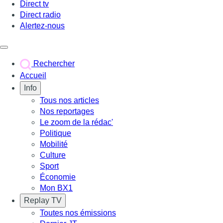
Direct tv
Direct radio
Alertez-nous
Déclencher le menu
Rechercher
Accueil
Info
Tous nos articles
Nos reportages
Le zoom de la rédac'
Politique
Mobilité
Culture
Sport
Économie
Mon BX1
Replay TV
Toutes nos émissions