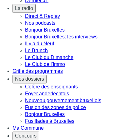
Dernier JT
La radio
Direct & Replay
Nos podcasts
Bonjour Bruxelles
Bonjour Bruxelles: les interviews
Il y a du Neuf
Le Brunch
Le Club du Dimanche
Le Club de l'Immo
Grille des programmes
Nos dossiers
Colère des enseignants
Foyer anderlechtois
Nouveau gouvernement bruxellois
Fusion des zones de police
Bonjour Bruxelles
Fusillades à Bruxelles
Ma Commune
Concours