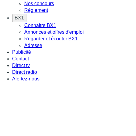
Nos concours
Règlement
BX1
Connaître BX1
Annonces et offres d'emploi
Regarder et écouter BX1
Adresse
Publicité
Contact
Direct tv
Direct radio
Alertez-nous