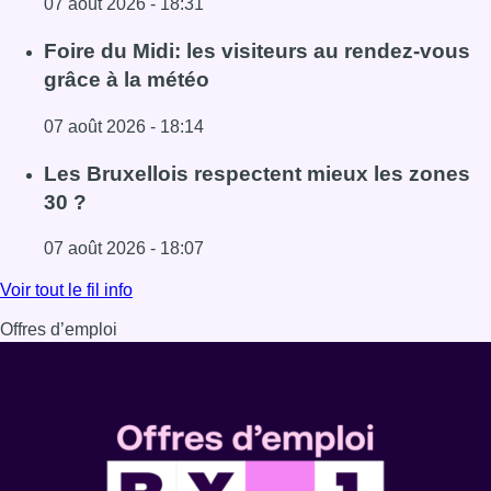
07 août 2026 - 18:31
Lire l'article Pizza Nizar: un coup de pub inattendu grâce à
Foire du Midi: les visiteurs au rendez-vous
grâce à la météo
07 août 2026 - 18:14
Lire l'article Foire du Midi: les visiteurs au rendez-vous g
Les Bruxellois respectent mieux les zones
30 ?
07 août 2026 - 18:07
Lire l'article Les Bruxellois respectent mieux les zones 30
Voir tout le fil info
Offres d’emploi