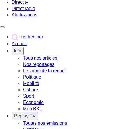
Direct tv
Direct radio
Alertez-nous
Déclencher le menu
Rechercher
Accueil
Info
Tous nos articles
Nos reportages
Le zoom de la rédac'
Politique
Mobilité
Culture
Sport
Économie
Mon BX1
Replay TV
Toutes nos émissions