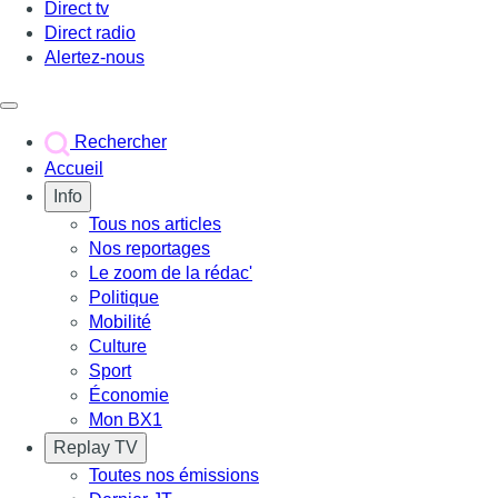
Direct tv
Direct radio
Alertez-nous
Déclencher le menu
Rechercher
Accueil
Info
Tous nos articles
Nos reportages
Le zoom de la rédac'
Politique
Mobilité
Culture
Sport
Économie
Mon BX1
Replay TV
Toutes nos émissions