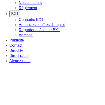
Nos concours
Règlement
BX1
Connaître BX1
Annonces et offres d'emploi
Regarder et écouter BX1
Adresse
Publicité
Contact
Direct tv
Direct radio
Alertez-nous