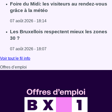
Lire l'article Pizza Nizar: un coup de pub inattendu grâce à
Foire du Midi: les visiteurs au rendez-vous
grâce à la météo
07 août 2026 - 18:14
Lire l'article Foire du Midi: les visiteurs au rendez-vous g
Les Bruxellois respectent mieux les zones
30 ?
07 août 2026 - 18:07
Lire l'article Les Bruxellois respectent mieux les zones 30
Voir tout le fil info
Offres d’emploi