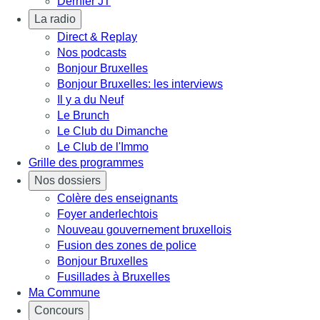
Dernier JT
La radio
Direct & Replay
Nos podcasts
Bonjour Bruxelles
Bonjour Bruxelles: les interviews
Il y a du Neuf
Le Brunch
Le Club du Dimanche
Le Club de l'Immo
Grille des programmes
Nos dossiers
Colère des enseignants
Foyer anderlechtois
Nouveau gouvernement bruxellois
Fusion des zones de police
Bonjour Bruxelles
Fusillades à Bruxelles
Ma Commune
Concours