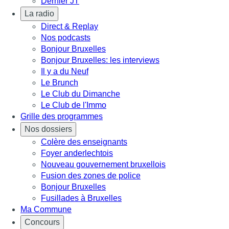
Dernier JT
La radio
Direct & Replay
Nos podcasts
Bonjour Bruxelles
Bonjour Bruxelles: les interviews
Il y a du Neuf
Le Brunch
Le Club du Dimanche
Le Club de l'Immo
Grille des programmes
Nos dossiers
Colère des enseignants
Foyer anderlechtois
Nouveau gouvernement bruxellois
Fusion des zones de police
Bonjour Bruxelles
Fusillades à Bruxelles
Ma Commune
Concours