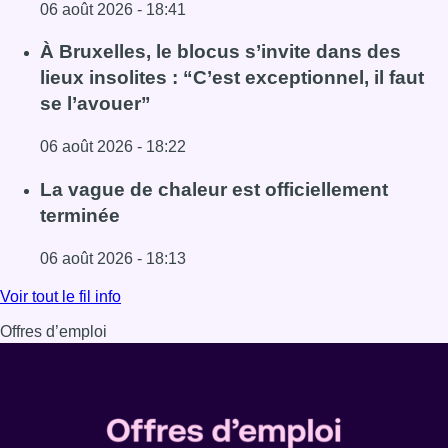
06 août 2026 - 18:41
Lire l'article Une explosion provoque un incendie dans 
À Bruxelles, le blocus s’invite dans des
lieux insolites : “C’est exceptionnel, il faut
se l’avouer”
06 août 2026 - 18:22
Lire l'article À Bruxelles, le blocus s’invite dans des lieux i
La vague de chaleur est officiellement
terminée
06 août 2026 - 18:13
Lire l'article La vague de chaleur est officiellement termin
Voir tout le fil info
Offres d’emploi