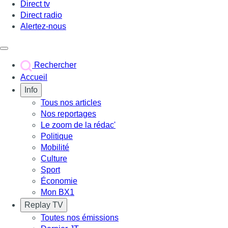
Direct tv
Direct radio
Alertez-nous
Déclencher le menu
Rechercher
Accueil
Info
Tous nos articles
Nos reportages
Le zoom de la rédac'
Politique
Mobilité
Culture
Sport
Économie
Mon BX1
Replay TV
Toutes nos émissions