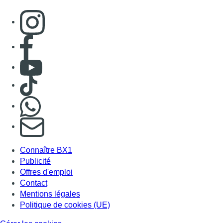
Consulter page Instagram
Consulter page Facebook
Consulter Youtube
Consulter TikTok
Nous rejoindre sur Whatsapp
S'abonner à notre newsletter
Connaître BX1
Publicité
Offres d'emploi
Contact
Mentions légales
Politique de cookies (UE)