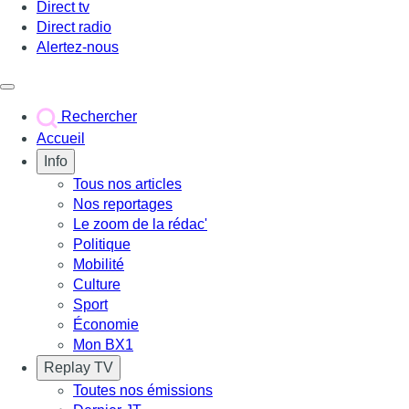
Direct tv
Direct radio
Alertez-nous
Déclencher le menu
Rechercher
Accueil
Info
Tous nos articles
Nos reportages
Le zoom de la rédac'
Politique
Mobilité
Culture
Sport
Économie
Mon BX1
Replay TV
Toutes nos émissions