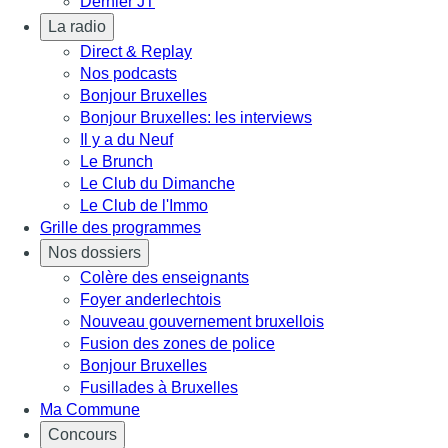
Dernier JT
La radio
Direct & Replay
Nos podcasts
Bonjour Bruxelles
Bonjour Bruxelles: les interviews
Il y a du Neuf
Le Brunch
Le Club du Dimanche
Le Club de l'Immo
Grille des programmes
Nos dossiers
Colère des enseignants
Foyer anderlechtois
Nouveau gouvernement bruxellois
Fusion des zones de police
Bonjour Bruxelles
Fusillades à Bruxelles
Ma Commune
Concours