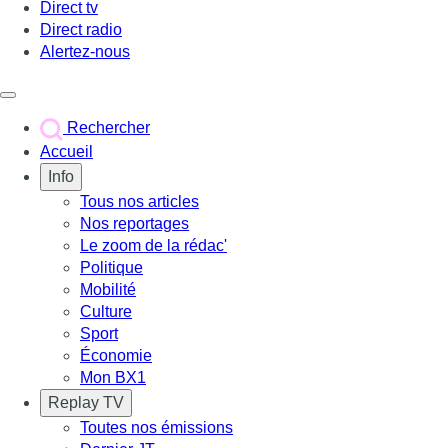
Direct tv
Direct radio
Alertez-nous
Déclencher le menu
Rechercher
Accueil
Info
Tous nos articles
Nos reportages
Le zoom de la rédac'
Politique
Mobilité
Culture
Sport
Économie
Mon BX1
Replay TV
Toutes nos émissions