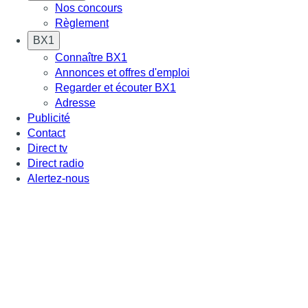
Nos concours
Règlement
BX1
Connaître BX1
Annonces et offres d'emploi
Regarder et écouter BX1
Adresse
Publicité
Contact
Direct tv
Direct radio
Alertez-nous