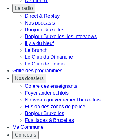
Dernier JT
La radio
Direct & Replay
Nos podcasts
Bonjour Bruxelles
Bonjour Bruxelles: les interviews
Il y a du Neuf
Le Brunch
Le Club du Dimanche
Le Club de l'Immo
Grille des programmes
Nos dossiers
Colère des enseignants
Foyer anderlechtois
Nouveau gouvernement bruxellois
Fusion des zones de police
Bonjour Bruxelles
Fusillades à Bruxelles
Ma Commune
Concours