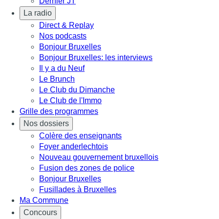
Dernier JT
La radio
Direct & Replay
Nos podcasts
Bonjour Bruxelles
Bonjour Bruxelles: les interviews
Il y a du Neuf
Le Brunch
Le Club du Dimanche
Le Club de l'Immo
Grille des programmes
Nos dossiers
Colère des enseignants
Foyer anderlechtois
Nouveau gouvernement bruxellois
Fusion des zones de police
Bonjour Bruxelles
Fusillades à Bruxelles
Ma Commune
Concours