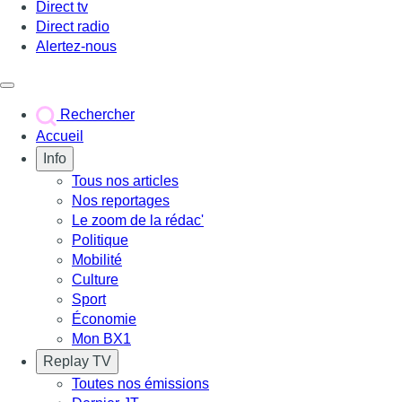
Direct tv
Direct radio
Alertez-nous
Déclencher le menu
Rechercher
Accueil
Info
Tous nos articles
Nos reportages
Le zoom de la rédac'
Politique
Mobilité
Culture
Sport
Économie
Mon BX1
Replay TV
Toutes nos émissions