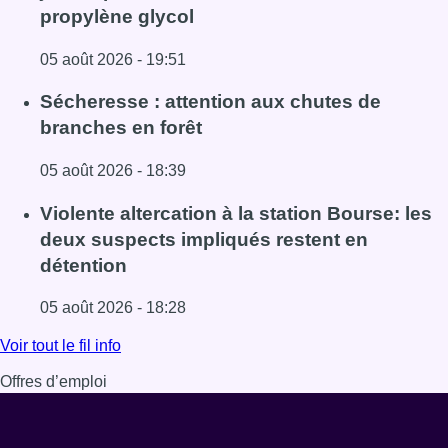
propylène glycol
05 août 2026 - 19:51
Lire l'article Le siège bruxellois d’AXA fermé plusieurs j
Sécheresse : attention aux chutes de
branches en forêt
05 août 2026 - 18:39
Lire l'article Sécheresse : attention aux chutes de branche
Violente altercation à la station Bourse: les
deux suspects impliqués restent en
détention
05 août 2026 - 18:28
Lire l'article Violente altercation à la station Bourse: les
Voir tout le fil info
Offres d’emploi