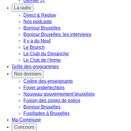
Dernier JT
La radio
Direct & Replay
Nos podcasts
Bonjour Bruxelles
Bonjour Bruxelles: les interviews
Il y a du Neuf
Le Brunch
Le Club du Dimanche
Le Club de l'Immo
Grille des programmes
Nos dossiers
Colère des enseignants
Foyer anderlechtois
Nouveau gouvernement bruxellois
Fusion des zones de police
Bonjour Bruxelles
Fusillades à Bruxelles
Ma Commune
Concours