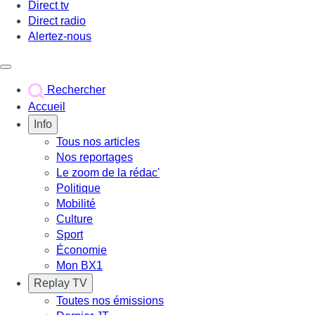
Direct tv
Direct radio
Alertez-nous
Déclencher le menu
Rechercher
Accueil
Info
Tous nos articles
Nos reportages
Le zoom de la rédac'
Politique
Mobilité
Culture
Sport
Économie
Mon BX1
Replay TV
Toutes nos émissions