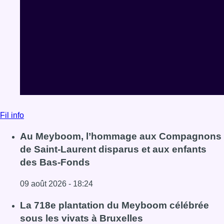
Fil info
Au Meyboom, l’hommage aux Compagnons
de Saint-Laurent disparus et aux enfants
des Bas-Fonds
09 août 2026 - 18:24
Lire l'article Au Meyboom, l’hommage aux Compagnons de
La 718e plantation du Meyboom célébrée
sous les vivats à Bruxelles