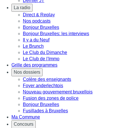
Dernier JT
La radio
Direct & Replay
Nos podcasts
Bonjour Bruxelles
Bonjour Bruxelles: les interviews
Il y a du Neuf
Le Brunch
Le Club du Dimanche
Le Club de l'Immo
Grille des programmes
Nos dossiers
Colère des enseignants
Foyer anderlechtois
Nouveau gouvernement bruxellois
Fusion des zones de police
Bonjour Bruxelles
Fusillades à Bruxelles
Ma Commune
Concours