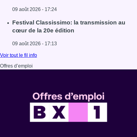
09 août 2026 - 17:24
Lire l'article La 718e plantation du Meyboom célébrée sous
Festival Classissimo: la transmission au
cœur de la 20e édition
09 août 2026 - 17:13
Lire l'article Festival Classissimo: la transmission au cœu
Voir tout le fil info
Offres d’emploi