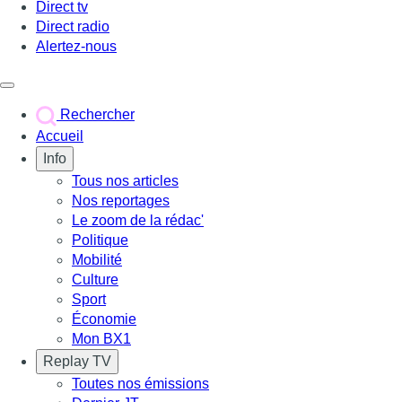
Direct tv
Direct radio
Alertez-nous
Déclencher le menu
Rechercher
Accueil
Info
Tous nos articles
Nos reportages
Le zoom de la rédac'
Politique
Mobilité
Culture
Sport
Économie
Mon BX1
Replay TV
Toutes nos émissions