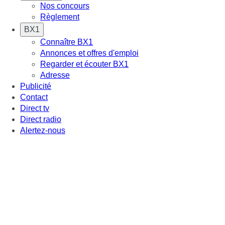
Nos concours
Règlement
BX1
Connaître BX1
Annonces et offres d'emploi
Regarder et écouter BX1
Adresse
Publicité
Contact
Direct tv
Direct radio
Alertez-nous