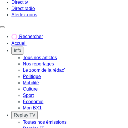
Direct tv
Direct radio
Alertez-nous
Déclencher le menu
Rechercher
Accueil
Info
Tous nos articles
Nos reportages
Le zoom de la rédac'
Politique
Mobilité
Culture
Sport
Économie
Mon BX1
Replay TV
Toutes nos émissions