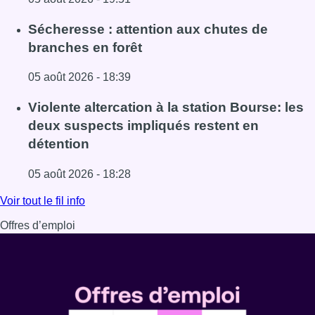
Lire l'article Le siège bruxellois d’AXA fermé plusieurs j
Sécheresse : attention aux chutes de
branches en forêt
05 août 2026 - 18:39
Lire l'article Sécheresse : attention aux chutes de branche
Violente altercation à la station Bourse: les
deux suspects impliqués restent en
détention
05 août 2026 - 18:28
Lire l'article Violente altercation à la station Bourse: les
Voir tout le fil info
Offres d’emploi