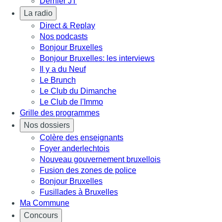
Dernier JT
La radio
Direct & Replay
Nos podcasts
Bonjour Bruxelles
Bonjour Bruxelles: les interviews
Il y a du Neuf
Le Brunch
Le Club du Dimanche
Le Club de l'Immo
Grille des programmes
Nos dossiers
Colère des enseignants
Foyer anderlechtois
Nouveau gouvernement bruxellois
Fusion des zones de police
Bonjour Bruxelles
Fusillades à Bruxelles
Ma Commune
Concours