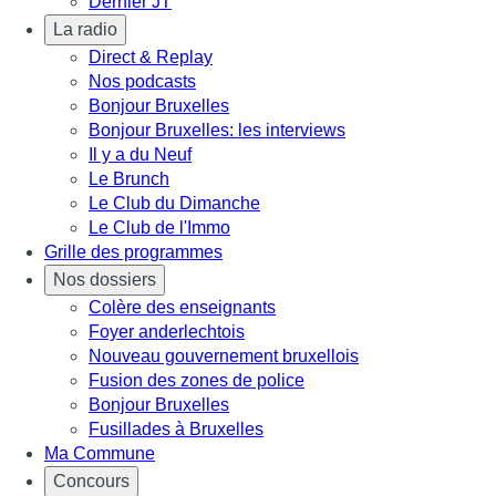
Dernier JT
La radio
Direct & Replay
Nos podcasts
Bonjour Bruxelles
Bonjour Bruxelles: les interviews
Il y a du Neuf
Le Brunch
Le Club du Dimanche
Le Club de l'Immo
Grille des programmes
Nos dossiers
Colère des enseignants
Foyer anderlechtois
Nouveau gouvernement bruxellois
Fusion des zones de police
Bonjour Bruxelles
Fusillades à Bruxelles
Ma Commune
Concours