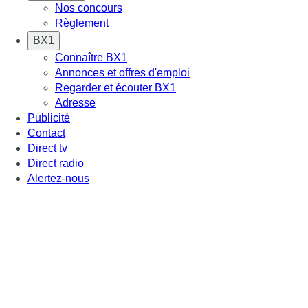
Nos concours
Règlement
BX1
Connaître BX1
Annonces et offres d'emploi
Regarder et écouter BX1
Adresse
Publicité
Contact
Direct tv
Direct radio
Alertez-nous