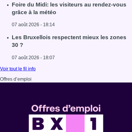
Lire l'article Pizza Nizar: un coup de pub inattendu grâce à
Foire du Midi: les visiteurs au rendez-vous
grâce à la météo
07 août 2026 - 18:14
Lire l'article Foire du Midi: les visiteurs au rendez-vous g
Les Bruxellois respectent mieux les zones
30 ?
07 août 2026 - 18:07
Lire l'article Les Bruxellois respectent mieux les zones 30
Voir tout le fil info
Offres d’emploi