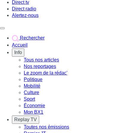
Direct tv
Direct radio
Alertez-nous
Déclencher le menu
Rechercher
Accueil
Info
Tous nos articles
Nos reportages
Le zoom de la rédac'
Politique
Mobilité
Culture
Sport
Économie
Mon BX1
Replay TV
Toutes nos émissions