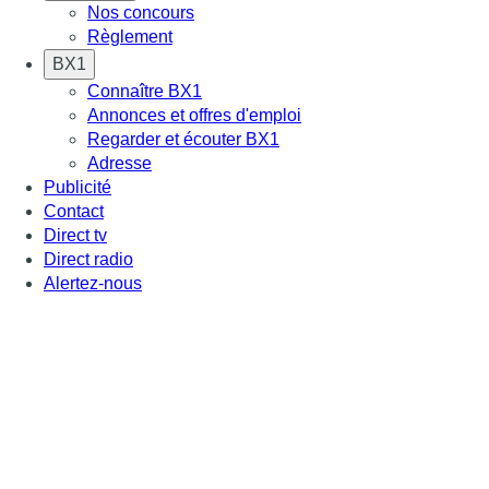
Nos concours
Règlement
BX1
Connaître BX1
Annonces et offres d'emploi
Regarder et écouter BX1
Adresse
Publicité
Contact
Direct tv
Direct radio
Alertez-nous