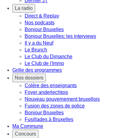
Dernier JT
La radio
Direct & Replay
Nos podcasts
Bonjour Bruxelles
Bonjour Bruxelles: les interviews
Il y a du Neuf
Le Brunch
Le Club du Dimanche
Le Club de l'Immo
Grille des programmes
Nos dossiers
Colère des enseignants
Foyer anderlechtois
Nouveau gouvernement bruxellois
Fusion des zones de police
Bonjour Bruxelles
Fusillades à Bruxelles
Ma Commune
Concours