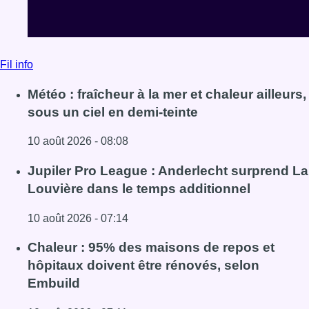
Fil info
Météo : fraîcheur à la mer et chaleur ailleurs,
sous un ciel en demi-teinte
10 août 2026 - 08:08
Lire l'article Météo : fraîcheur à la mer et chaleur ailleurs,
Jupiler Pro League : Anderlecht surprend La
Louvière dans le temps additionnel
10 août 2026 - 07:14
Lire l'article Jupiler Pro League : Anderlecht surprend La
Chaleur : 95% des maisons de repos et
hôpitaux doivent être rénovés, selon
Embuild