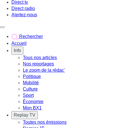
Direct tv
Direct radio
Alertez-nous
Déclencher le menu
Rechercher
Accueil
Info
Tous nos articles
Nos reportages
Le zoom de la rédac'
Politique
Mobilité
Culture
Sport
Économie
Mon BX1
Replay TV
Toutes nos émissions