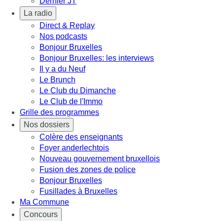
Dernier JT
La radio
Direct & Replay
Nos podcasts
Bonjour Bruxelles
Bonjour Bruxelles: les interviews
Il y a du Neuf
Le Brunch
Le Club du Dimanche
Le Club de l'Immo
Grille des programmes
Nos dossiers
Colère des enseignants
Foyer anderlechtois
Nouveau gouvernement bruxellois
Fusion des zones de police
Bonjour Bruxelles
Fusillades à Bruxelles
Ma Commune
Concours