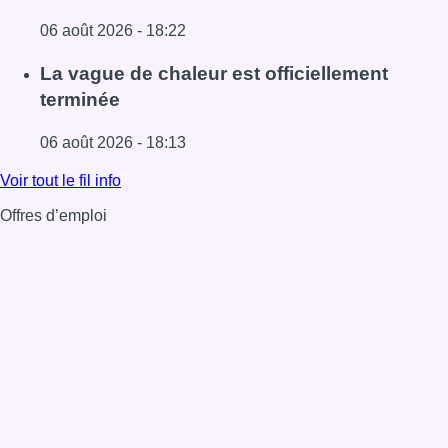
06 août 2026 - 18:22
Lire l'article À Bruxelles, le blocus s’invite dans des lieux i
La vague de chaleur est officiellement
terminée
06 août 2026 - 18:13
Lire l'article La vague de chaleur est officiellement termin
Voir tout le fil info
Offres d’emploi