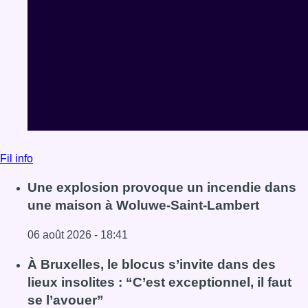
Fil info
Une explosion provoque un incendie dans
une maison à Woluwe-Saint-Lambert
06 août 2026 - 18:41
Lire l'article Une explosion provoque un incendie dans 
À Bruxelles, le blocus s’invite dans des
lieux insolites : “C’est exceptionnel, il faut
se l’avouer”