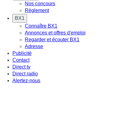
Nos concours
Règlement
BX1
Connaître BX1
Annonces et offres d'emploi
Regarder et écouter BX1
Adresse
Publicité
Contact
Direct tv
Direct radio
Alertez-nous