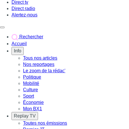
Direct tv
Direct radio
Alertez-nous
Déclencher le menu
Rechercher
Accueil
Info
Tous nos articles
Nos reportages
Le zoom de la rédac'
Politique
Mobilité
Culture
Sport
Économie
Mon BX1
Replay TV
Toutes nos émissions