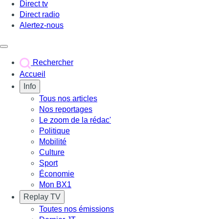
Direct tv
Direct radio
Alertez-nous
Déclencher le menu
Rechercher
Accueil
Info
Tous nos articles
Nos reportages
Le zoom de la rédac'
Politique
Mobilité
Culture
Sport
Économie
Mon BX1
Replay TV
Toutes nos émissions