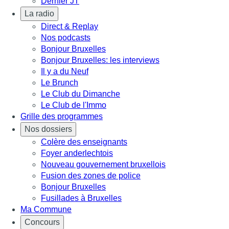
Dernier JT
La radio
Direct & Replay
Nos podcasts
Bonjour Bruxelles
Bonjour Bruxelles: les interviews
Il y a du Neuf
Le Brunch
Le Club du Dimanche
Le Club de l'Immo
Grille des programmes
Nos dossiers
Colère des enseignants
Foyer anderlechtois
Nouveau gouvernement bruxellois
Fusion des zones de police
Bonjour Bruxelles
Fusillades à Bruxelles
Ma Commune
Concours