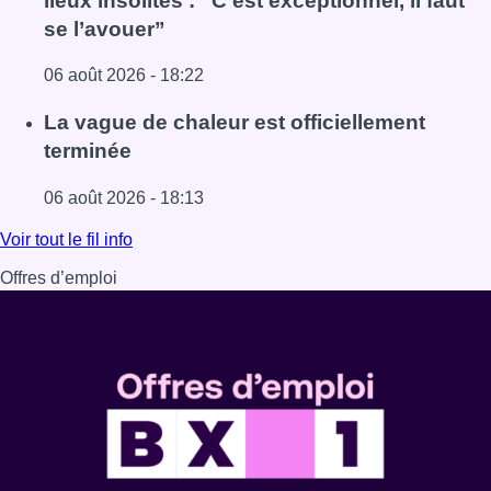
lieux insolites : “C’est exceptionnel, il faut
se l’avouer”
06 août 2026 - 18:22
Lire l'article À Bruxelles, le blocus s’invite dans des lieux i
La vague de chaleur est officiellement
terminée
06 août 2026 - 18:13
Lire l'article La vague de chaleur est officiellement termin
Voir tout le fil info
Offres d’emploi