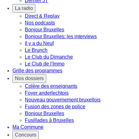
Dernier JT
La radio
Direct & Replay
Nos podcasts
Bonjour Bruxelles
Bonjour Bruxelles: les interviews
Il y a du Neuf
Le Brunch
Le Club du Dimanche
Le Club de l'Immo
Grille des programmes
Nos dossiers
Colère des enseignants
Foyer anderlechtois
Nouveau gouvernement bruxellois
Fusion des zones de police
Bonjour Bruxelles
Fusillades à Bruxelles
Ma Commune
Concours