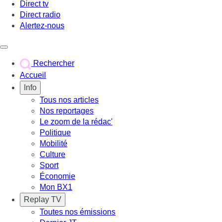
Direct tv
Direct radio
Alertez-nous
Déclencher le menu
Rechercher
Accueil
Info
Tous nos articles
Nos reportages
Le zoom de la rédac'
Politique
Mobilité
Culture
Sport
Économie
Mon BX1
Replay TV
Toutes nos émissions