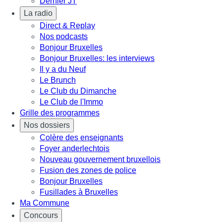
Dernier JT
La radio
Direct & Replay
Nos podcasts
Bonjour Bruxelles
Bonjour Bruxelles: les interviews
Il y a du Neuf
Le Brunch
Le Club du Dimanche
Le Club de l'Immo
Grille des programmes
Nos dossiers
Colère des enseignants
Foyer anderlechtois
Nouveau gouvernement bruxellois
Fusion des zones de police
Bonjour Bruxelles
Fusillades à Bruxelles
Ma Commune
Concours