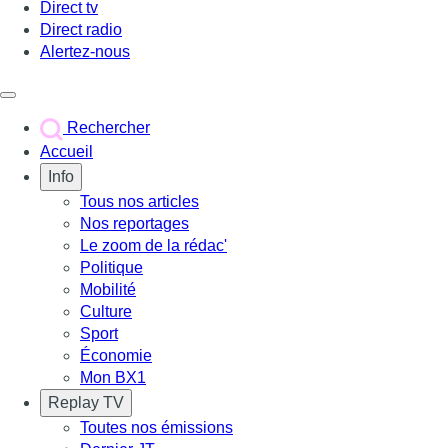
Direct tv
Direct radio
Alertez-nous
Déclencher le menu
Rechercher
Accueil
Info
Tous nos articles
Nos reportages
Le zoom de la rédac'
Politique
Mobilité
Culture
Sport
Économie
Mon BX1
Replay TV
Toutes nos émissions