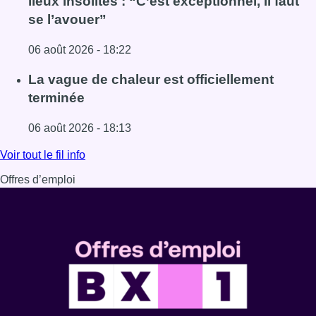
lieux insolites : “C’est exceptionnel, il faut
se l’avouer”
06 août 2026 - 18:22
Lire l'article À Bruxelles, le blocus s’invite dans des lieux i
La vague de chaleur est officiellement
terminée
06 août 2026 - 18:13
Lire l'article La vague de chaleur est officiellement termin
Voir tout le fil info
Offres d’emploi