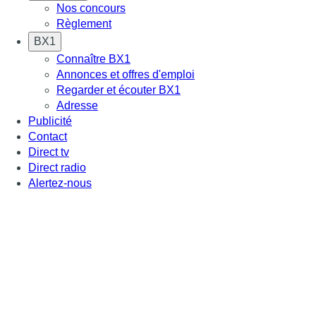
Nos concours
Règlement
BX1
Connaître BX1
Annonces et offres d'emploi
Regarder et écouter BX1
Adresse
Publicité
Contact
Direct tv
Direct radio
Alertez-nous