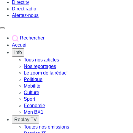
Direct tv
Direct radio
Alertez-nous
Déclencher le menu
Rechercher
Accueil
Info
Tous nos articles
Nos reportages
Le zoom de la rédac'
Politique
Mobilité
Culture
Sport
Économie
Mon BX1
Replay TV
Toutes nos émissions