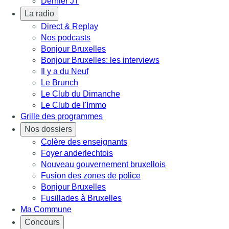
Dernier JT
La radio
Direct & Replay
Nos podcasts
Bonjour Bruxelles
Bonjour Bruxelles: les interviews
Il y a du Neuf
Le Brunch
Le Club du Dimanche
Le Club de l'Immo
Grille des programmes
Nos dossiers
Colère des enseignants
Foyer anderlechtois
Nouveau gouvernement bruxellois
Fusion des zones de police
Bonjour Bruxelles
Fusillades à Bruxelles
Ma Commune
Concours