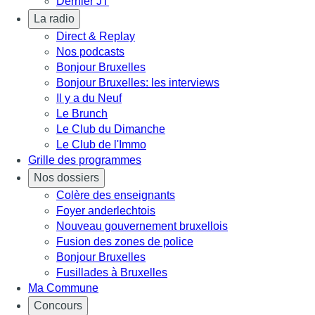
Dernier JT
La radio
Direct & Replay
Nos podcasts
Bonjour Bruxelles
Bonjour Bruxelles: les interviews
Il y a du Neuf
Le Brunch
Le Club du Dimanche
Le Club de l'Immo
Grille des programmes
Nos dossiers
Colère des enseignants
Foyer anderlechtois
Nouveau gouvernement bruxellois
Fusion des zones de police
Bonjour Bruxelles
Fusillades à Bruxelles
Ma Commune
Concours