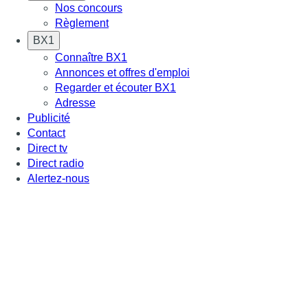
Nos concours
Règlement
BX1
Connaître BX1
Annonces et offres d'emploi
Regarder et écouter BX1
Adresse
Publicité
Contact
Direct tv
Direct radio
Alertez-nous