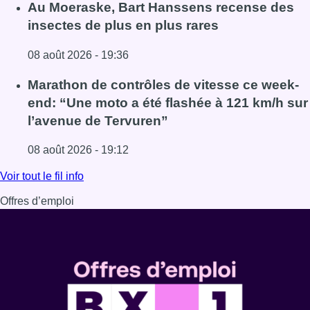
Lire l'article Un nouveau club de MMA ouvre ses portes à E
Au Moeraske, Bart Hanssens recense des
insectes de plus en plus rares
08 août 2026 - 19:36
Lire l'article Au Moeraske, Bart Hanssens recense des ins
Marathon de contrôles de vitesse ce week-
end: “Une moto a été flashée à 121 km/h sur
l’avenue de Tervuren”
08 août 2026 - 19:12
Lire l'article Marathon de contrôles de vitesse ce week-e
Voir tout le fil info
Offres d’emploi