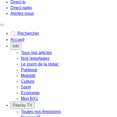
Direct tv
Direct radio
Alertez-nous
Déclencher le menu
Rechercher
Accueil
Info
Tous nos articles
Nos reportages
Le zoom de la rédac'
Politique
Mobilité
Culture
Sport
Économie
Mon BX1
Replay TV
Toutes nos émissions