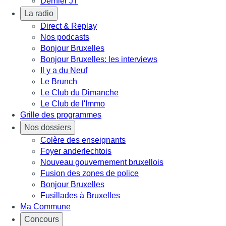
Dernier JT
La radio
Direct & Replay
Nos podcasts
Bonjour Bruxelles
Bonjour Bruxelles: les interviews
Il y a du Neuf
Le Brunch
Le Club du Dimanche
Le Club de l'Immo
Grille des programmes
Nos dossiers
Colère des enseignants
Foyer anderlechtois
Nouveau gouvernement bruxellois
Fusion des zones de police
Bonjour Bruxelles
Fusillades à Bruxelles
Ma Commune
Concours