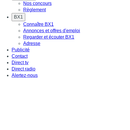
Nos concours
Règlement
BX1
Connaître BX1
Annonces et offres d'emploi
Regarder et écouter BX1
Adresse
Publicité
Contact
Direct tv
Direct radio
Alertez-nous