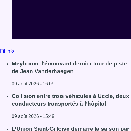
Fil info
Meyboom: l’émouvant dernier tour de piste
de Jean Vanderhaegen
09 août 2026 - 16:09
Lire l'article Meyboom: l’émouvant dernier tour de piste
Collision entre trois véhicules à Uccle, deux
conducteurs transportés à l’hôpital
09 août 2026 - 15:49
Lire l'article Collision entre trois véhicules à Uccle, deux 
L’Union Saint-Gilloise démarre la saison par