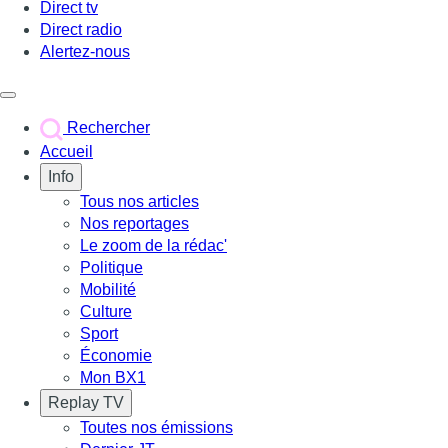
Direct tv
Direct radio
Alertez-nous
Déclencher le menu
Rechercher
Accueil
Info
Tous nos articles
Nos reportages
Le zoom de la rédac'
Politique
Mobilité
Culture
Sport
Économie
Mon BX1
Replay TV
Toutes nos émissions