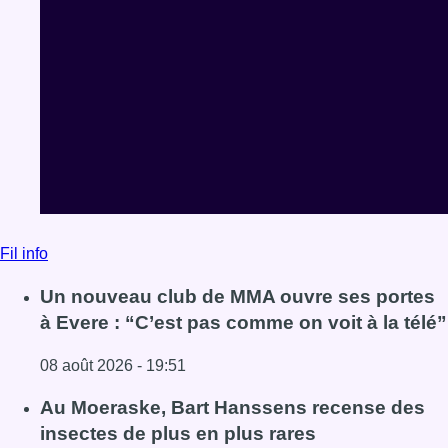
Fil info
Un nouveau club de MMA ouvre ses portes
à Evere : “C’est pas comme on voit à la télé”
08 août 2026 - 19:51
Lire l'article Un nouveau club de MMA ouvre ses portes à E
Au Moeraske, Bart Hanssens recense des
insectes de plus en plus rares