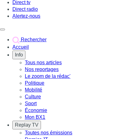
Direct tv
Direct radio
Alertez-nous
Déclencher le menu
Rechercher
Accueil
Info
Tous nos articles
Nos reportages
Le zoom de la rédac'
Politique
Mobilité
Culture
Sport
Économie
Mon BX1
Replay TV
Toutes nos émissions