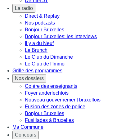
Dernier JT
La radio
Direct & Replay
Nos podcasts
Bonjour Bruxelles
Bonjour Bruxelles: les interviews
Il y a du Neuf
Le Brunch
Le Club du Dimanche
Le Club de l'Immo
Grille des programmes
Nos dossiers
Colère des enseignants
Foyer anderlechtois
Nouveau gouvernement bruxellois
Fusion des zones de police
Bonjour Bruxelles
Fusillades à Bruxelles
Ma Commune
Concours