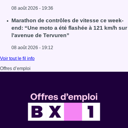
08 août 2026 - 19:36
Lire l'article Au Moeraske, Bart Hanssens recense des ins
Marathon de contrôles de vitesse ce week-
end: “Une moto a été flashée à 121 km/h sur
l’avenue de Tervuren”
08 août 2026 - 19:12
Lire l'article Marathon de contrôles de vitesse ce week-e
Voir tout le fil info
Offres d’emploi