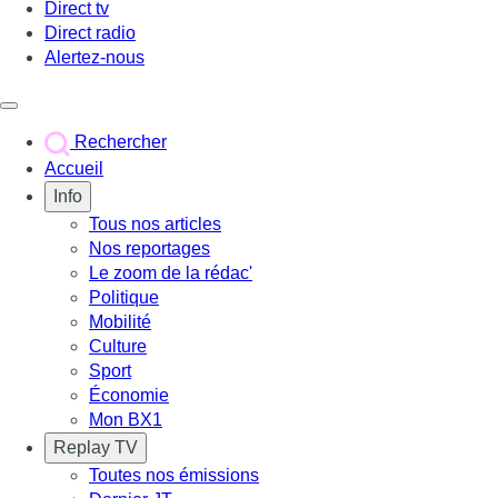
Direct tv
Direct radio
Alertez-nous
Déclencher le menu
Rechercher
Accueil
Info
Tous nos articles
Nos reportages
Le zoom de la rédac'
Politique
Mobilité
Culture
Sport
Économie
Mon BX1
Replay TV
Toutes nos émissions