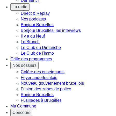
Dernier JT
La radio
Direct & Replay
Nos podcasts
Bonjour Bruxelles
Bonjour Bruxelles: les interviews
Il y a du Neuf
Le Brunch
Le Club du Dimanche
Le Club de l'Immo
Grille des programmes
Nos dossiers
Colère des enseignants
Foyer anderlechtois
Nouveau gouvernement bruxellois
Fusion des zones de police
Bonjour Bruxelles
Fusillades à Bruxelles
Ma Commune
Concours