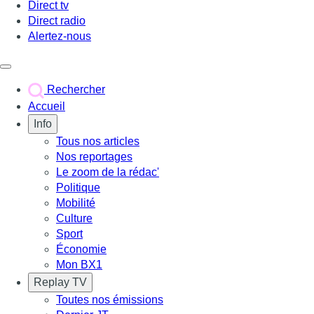
Direct tv
Direct radio
Alertez-nous
Déclencher le menu
Rechercher
Accueil
Info
Tous nos articles
Nos reportages
Le zoom de la rédac'
Politique
Mobilité
Culture
Sport
Économie
Mon BX1
Replay TV
Toutes nos émissions