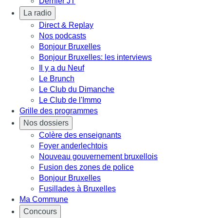
Dernier JT
La radio
Direct & Replay
Nos podcasts
Bonjour Bruxelles
Bonjour Bruxelles: les interviews
Il y a du Neuf
Le Brunch
Le Club du Dimanche
Le Club de l'Immo
Grille des programmes
Nos dossiers
Colère des enseignants
Foyer anderlechtois
Nouveau gouvernement bruxellois
Fusion des zones de police
Bonjour Bruxelles
Fusillades à Bruxelles
Ma Commune
Concours