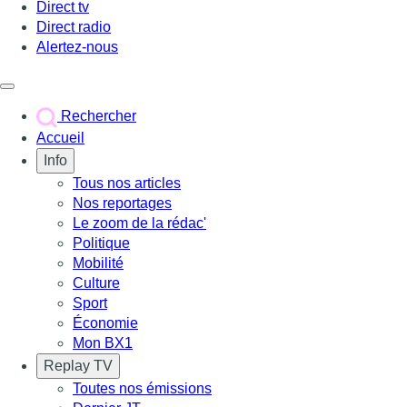
Direct tv
Direct radio
Alertez-nous
Déclencher le menu
Rechercher
Accueil
Info
Tous nos articles
Nos reportages
Le zoom de la rédac'
Politique
Mobilité
Culture
Sport
Économie
Mon BX1
Replay TV
Toutes nos émissions