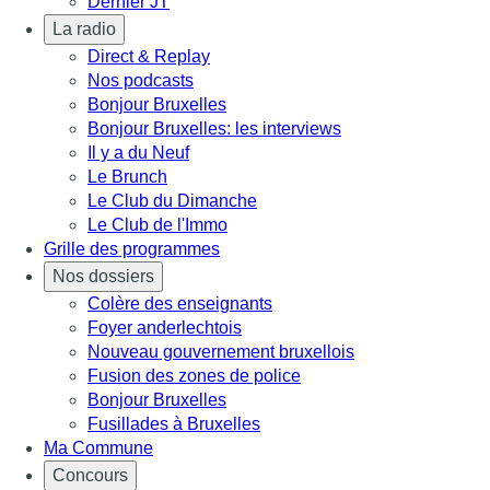
Dernier JT
La radio
Direct & Replay
Nos podcasts
Bonjour Bruxelles
Bonjour Bruxelles: les interviews
Il y a du Neuf
Le Brunch
Le Club du Dimanche
Le Club de l'Immo
Grille des programmes
Nos dossiers
Colère des enseignants
Foyer anderlechtois
Nouveau gouvernement bruxellois
Fusion des zones de police
Bonjour Bruxelles
Fusillades à Bruxelles
Ma Commune
Concours