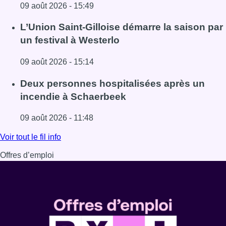
09 août 2026 - 15:49
Lire l'article Collision entre trois véhicules à Uccle, deux 
L’Union Saint-Gilloise démarre la saison par
un festival à Westerlo
09 août 2026 - 15:14
Lire l'article L’Union Saint-Gilloise démarre la saison par 
Deux personnes hospitalisées après un
incendie à Schaerbeek
09 août 2026 - 11:48
Lire l'article Deux personnes hospitalisées après un inc
Voir tout le fil info
Offres d’emploi