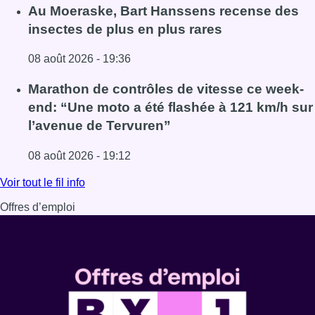
Lire l'article Un nouveau club de MMA ouvre ses portes à E
Au Moeraske, Bart Hanssens recense des
insectes de plus en plus rares
08 août 2026 - 19:36
Lire l'article Au Moeraske, Bart Hanssens recense des ins
Marathon de contrôles de vitesse ce week-
end: “Une moto a été flashée à 121 km/h sur
l’avenue de Tervuren”
08 août 2026 - 19:12
Lire l'article Marathon de contrôles de vitesse ce week-e
Voir tout le fil info
Offres d’emploi