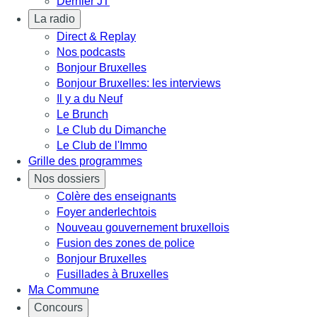
Dernier JT
La radio
Direct & Replay
Nos podcasts
Bonjour Bruxelles
Bonjour Bruxelles: les interviews
Il y a du Neuf
Le Brunch
Le Club du Dimanche
Le Club de l'Immo
Grille des programmes
Nos dossiers
Colère des enseignants
Foyer anderlechtois
Nouveau gouvernement bruxellois
Fusion des zones de police
Bonjour Bruxelles
Fusillades à Bruxelles
Ma Commune
Concours