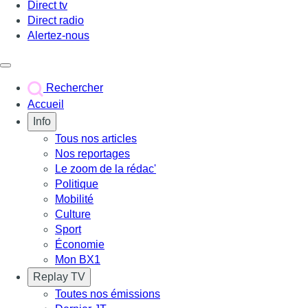
Direct tv
Direct radio
Alertez-nous
Déclencher le menu
Rechercher
Accueil
Info
Tous nos articles
Nos reportages
Le zoom de la rédac'
Politique
Mobilité
Culture
Sport
Économie
Mon BX1
Replay TV
Toutes nos émissions