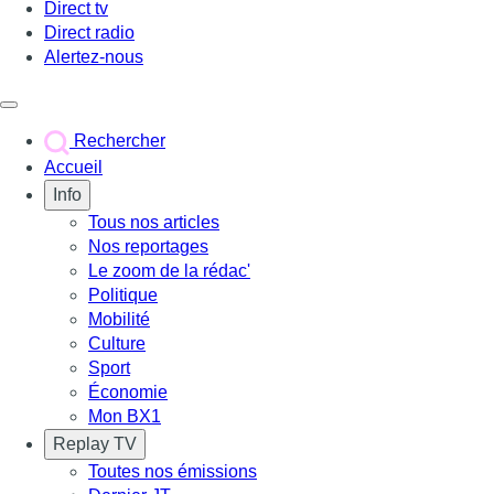
Direct tv
Direct radio
Alertez-nous
Déclencher le menu
Rechercher
Accueil
Info
Tous nos articles
Nos reportages
Le zoom de la rédac'
Politique
Mobilité
Culture
Sport
Économie
Mon BX1
Replay TV
Toutes nos émissions