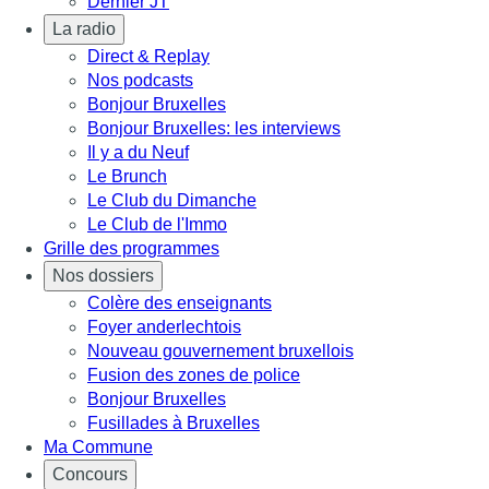
Dernier JT
La radio
Direct & Replay
Nos podcasts
Bonjour Bruxelles
Bonjour Bruxelles: les interviews
Il y a du Neuf
Le Brunch
Le Club du Dimanche
Le Club de l'Immo
Grille des programmes
Nos dossiers
Colère des enseignants
Foyer anderlechtois
Nouveau gouvernement bruxellois
Fusion des zones de police
Bonjour Bruxelles
Fusillades à Bruxelles
Ma Commune
Concours