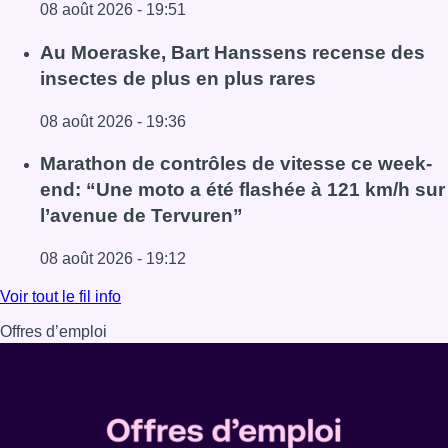
08 août 2026 - 19:51
Lire l'article Un nouveau club de MMA ouvre ses portes à E
Au Moeraske, Bart Hanssens recense des
insectes de plus en plus rares
08 août 2026 - 19:36
Lire l'article Au Moeraske, Bart Hanssens recense des ins
Marathon de contrôles de vitesse ce week-
end: “Une moto a été flashée à 121 km/h sur
l’avenue de Tervuren”
08 août 2026 - 19:12
Lire l'article Marathon de contrôles de vitesse ce week-e
Voir tout le fil info
Offres d’emploi