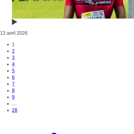
Consulter l'article "Athlétisme : Ibrahim Camara, 
13 avril 2026
1
2
3
4
5
6
7
8
9
…
28
Page suivante