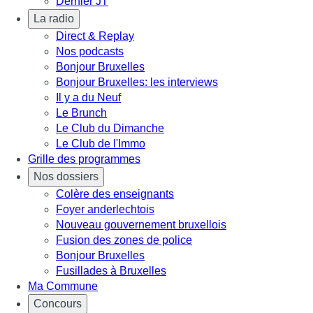
Dernier JT
La radio
Direct & Replay
Nos podcasts
Bonjour Bruxelles
Bonjour Bruxelles: les interviews
Il y a du Neuf
Le Brunch
Le Club du Dimanche
Le Club de l'Immo
Grille des programmes
Nos dossiers
Colère des enseignants
Foyer anderlechtois
Nouveau gouvernement bruxellois
Fusion des zones de police
Bonjour Bruxelles
Fusillades à Bruxelles
Ma Commune
Concours