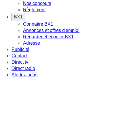
Nos concours
Règlement
BX1
Connaître BX1
Annonces et offres d'emploi
Regarder et écouter BX1
Adresse
Publicité
Contact
Direct tv
Direct radio
Alertez-nous