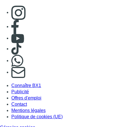
Consulter page Instagram
Consulter page Facebook
Consulter Youtube
Consulter TikTok
Nous rejoindre sur Whatsapp
S'abonner à notre newsletter
Connaître BX1
Publicité
Offres d'emploi
Contact
Mentions légales
Politique de cookies (UE)