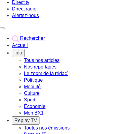
Direct tv
Direct radio
Alertez-nous
Déclencher le menu
Rechercher
Accueil
Info
Tous nos articles
Nos reportages
Le zoom de la rédac'
Politique
Mobilité
Culture
Sport
Économie
Mon BX1
Replay TV
Toutes nos émissions