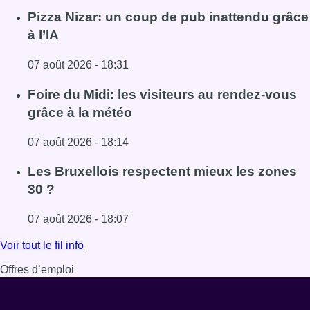
Pizza Nizar: un coup de pub inattendu grâce
à l’IA
07 août 2026 - 18:31
Lire l'article Pizza Nizar: un coup de pub inattendu grâce à
Foire du Midi: les visiteurs au rendez-vous
grâce à la météo
07 août 2026 - 18:14
Lire l'article Foire du Midi: les visiteurs au rendez-vous g
Les Bruxellois respectent mieux les zones
30 ?
07 août 2026 - 18:07
Lire l'article Les Bruxellois respectent mieux les zones 30
Voir tout le fil info
Offres d’emploi