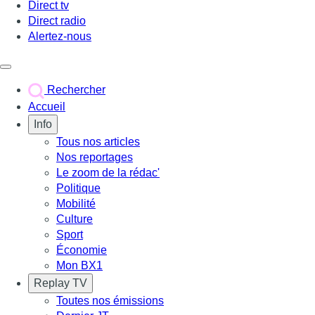
Direct tv
Direct radio
Alertez-nous
Déclencher le menu
Rechercher
Accueil
Info
Tous nos articles
Nos reportages
Le zoom de la rédac'
Politique
Mobilité
Culture
Sport
Économie
Mon BX1
Replay TV
Toutes nos émissions