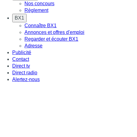
Nos concours
Règlement
BX1
Connaître BX1
Annonces et offres d'emploi
Regarder et écouter BX1
Adresse
Publicité
Contact
Direct tv
Direct radio
Alertez-nous