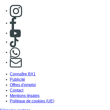
Consulter page Instagram
Consulter page Facebook
Consulter Youtube
Consulter TikTok
Nous rejoindre sur Whatsapp
S'abonner à notre newsletter
Connaître BX1
Publicité
Offres d'emploi
Contact
Mentions légales
Politique de cookies (UE)