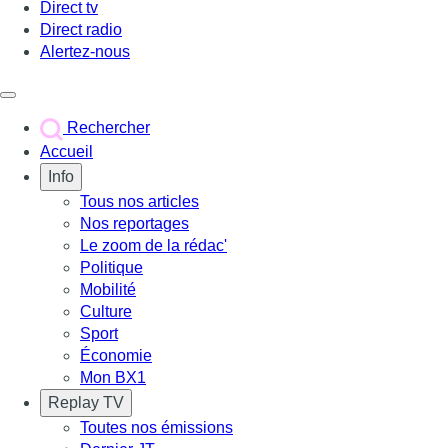
Direct tv
Direct radio
Alertez-nous
Déclencher le menu
Rechercher
Accueil
Info
Tous nos articles
Nos reportages
Le zoom de la rédac'
Politique
Mobilité
Culture
Sport
Économie
Mon BX1
Replay TV
Toutes nos émissions