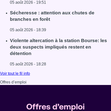
05 août 2026 - 19:51
Lire l'article Le siège bruxellois d’AXA fermé plusieurs j
Sécheresse : attention aux chutes de
branches en forêt
05 août 2026 - 18:39
Lire l'article Sécheresse : attention aux chutes de branche
Violente altercation à la station Bourse: les
deux suspects impliqués restent en
détention
05 août 2026 - 18:28
Lire l'article Violente altercation à la station Bourse: les
Voir tout le fil info
Offres d’emploi