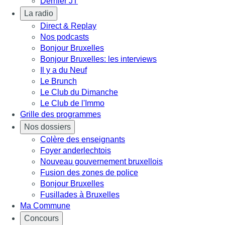
Dernier JT
La radio
Direct & Replay
Nos podcasts
Bonjour Bruxelles
Bonjour Bruxelles: les interviews
Il y a du Neuf
Le Brunch
Le Club du Dimanche
Le Club de l'Immo
Grille des programmes
Nos dossiers
Colère des enseignants
Foyer anderlechtois
Nouveau gouvernement bruxellois
Fusion des zones de police
Bonjour Bruxelles
Fusillades à Bruxelles
Ma Commune
Concours