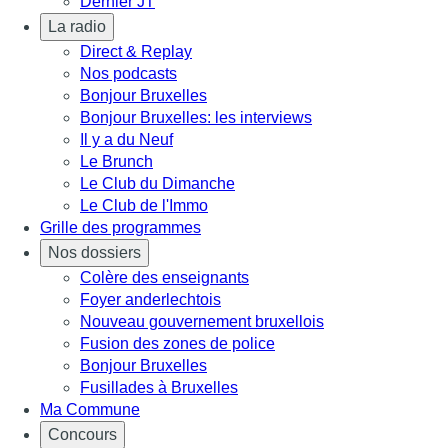
Dernier JT
La radio
Direct & Replay
Nos podcasts
Bonjour Bruxelles
Bonjour Bruxelles: les interviews
Il y a du Neuf
Le Brunch
Le Club du Dimanche
Le Club de l'Immo
Grille des programmes
Nos dossiers
Colère des enseignants
Foyer anderlechtois
Nouveau gouvernement bruxellois
Fusion des zones de police
Bonjour Bruxelles
Fusillades à Bruxelles
Ma Commune
Concours