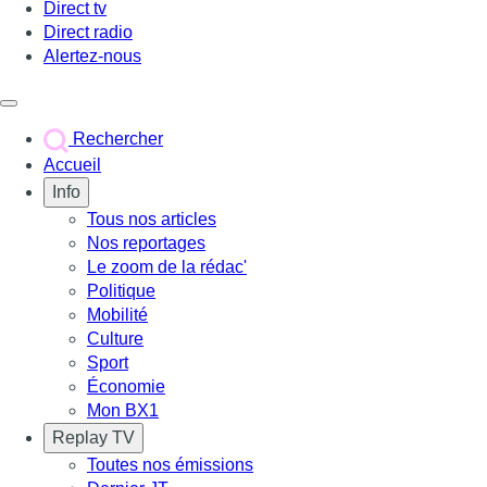
Direct tv
Direct radio
Alertez-nous
Déclencher le menu
Rechercher
Accueil
Info
Tous nos articles
Nos reportages
Le zoom de la rédac'
Politique
Mobilité
Culture
Sport
Économie
Mon BX1
Replay TV
Toutes nos émissions