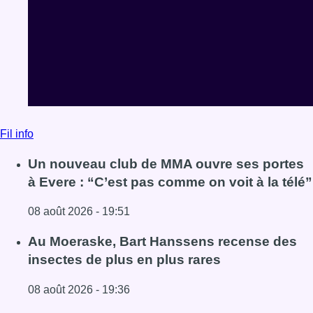
Fil info
Un nouveau club de MMA ouvre ses portes
à Evere : “C’est pas comme on voit à la télé”
08 août 2026 - 19:51
Lire l'article Un nouveau club de MMA ouvre ses portes à E
Au Moeraske, Bart Hanssens recense des
insectes de plus en plus rares
08 août 2026 - 19:36