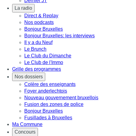
Dernier JT
La radio
Direct & Replay
Nos podcasts
Bonjour Bruxelles
Bonjour Bruxelles: les interviews
Il y a du Neuf
Le Brunch
Le Club du Dimanche
Le Club de l'Immo
Grille des programmes
Nos dossiers
Colère des enseignants
Foyer anderlechtois
Nouveau gouvernement bruxellois
Fusion des zones de police
Bonjour Bruxelles
Fusillades à Bruxelles
Ma Commune
Concours