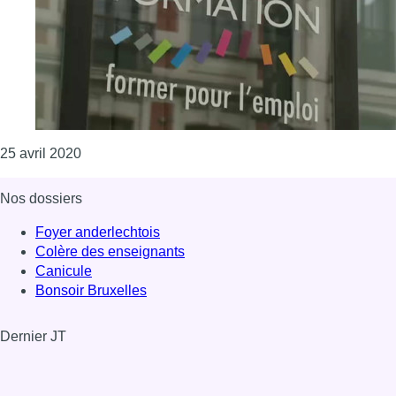
Consulter l'article "Reprise, dès lundi, des contra
25 avril 2020
Nos dossiers
Foyer anderlechtois
Colère des enseignants
Canicule
Bonsoir Bruxelles
Dernier JT
Voir le dernier JT