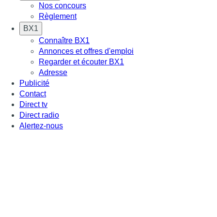
Nos concours
Règlement
BX1
Connaître BX1
Annonces et offres d'emploi
Regarder et écouter BX1
Adresse
Publicité
Contact
Direct tv
Direct radio
Alertez-nous