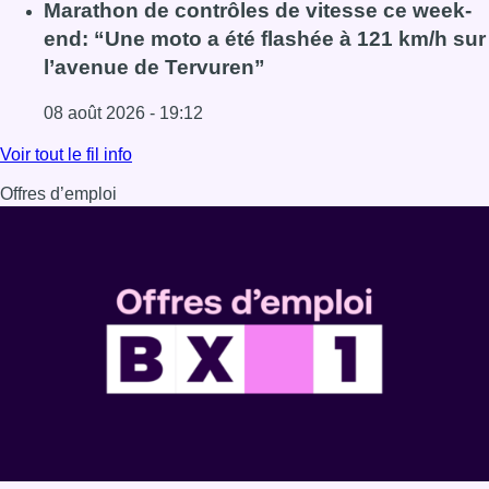
Lire l'article Au Moeraske, Bart Hanssens recense des ins
Marathon de contrôles de vitesse ce week-
end: “Une moto a été flashée à 121 km/h sur
l’avenue de Tervuren”
08 août 2026 - 19:12
Lire l'article Marathon de contrôles de vitesse ce week-e
Voir tout le fil info
Offres d’emploi