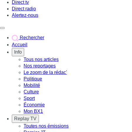
Direct tv
Direct radio
Alertez-nous
Déclencher le menu
Rechercher
Accueil
Info
Tous nos articles
Nos reportages
Le zoom de la rédac'
Politique
Mobilité
Culture
Sport
Économie
Mon BX1
Replay TV
Toutes nos émissions