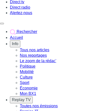
Direct tv
Direct radio
Alertez-nous
Déclencher le menu
Rechercher
Accueil
Info
Tous nos articles
Nos reportages
Le zoom de la rédac'
Politique
Mobilité
Culture
Sport
Économie
Mon BX1
Replay TV
Toutes nos émissions