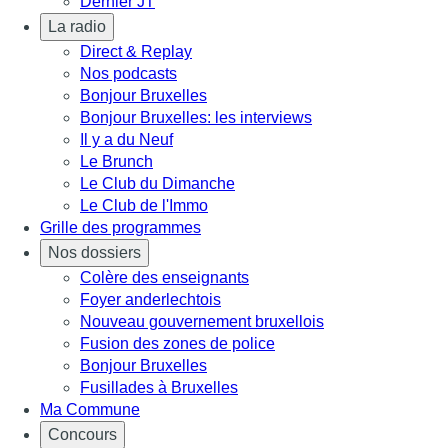
Dernier JT
La radio
Direct & Replay
Nos podcasts
Bonjour Bruxelles
Bonjour Bruxelles: les interviews
Il y a du Neuf
Le Brunch
Le Club du Dimanche
Le Club de l'Immo
Grille des programmes
Nos dossiers
Colère des enseignants
Foyer anderlechtois
Nouveau gouvernement bruxellois
Fusion des zones de police
Bonjour Bruxelles
Fusillades à Bruxelles
Ma Commune
Concours