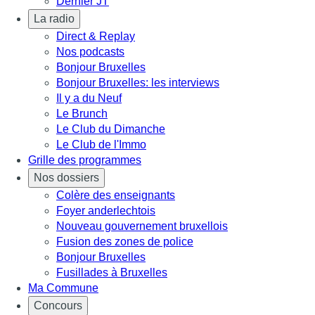
Dernier JT
La radio
Direct & Replay
Nos podcasts
Bonjour Bruxelles
Bonjour Bruxelles: les interviews
Il y a du Neuf
Le Brunch
Le Club du Dimanche
Le Club de l'Immo
Grille des programmes
Nos dossiers
Colère des enseignants
Foyer anderlechtois
Nouveau gouvernement bruxellois
Fusion des zones de police
Bonjour Bruxelles
Fusillades à Bruxelles
Ma Commune
Concours