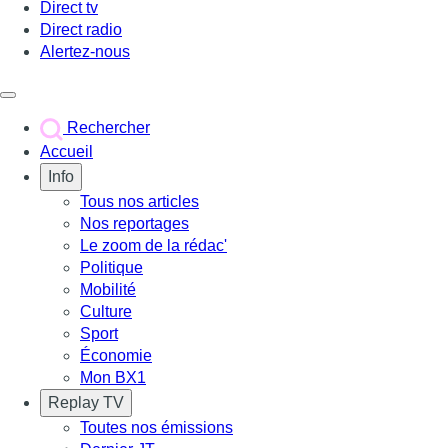
Direct tv
Direct radio
Alertez-nous
Déclencher le menu
Rechercher
Accueil
Info
Tous nos articles
Nos reportages
Le zoom de la rédac'
Politique
Mobilité
Culture
Sport
Économie
Mon BX1
Replay TV
Toutes nos émissions